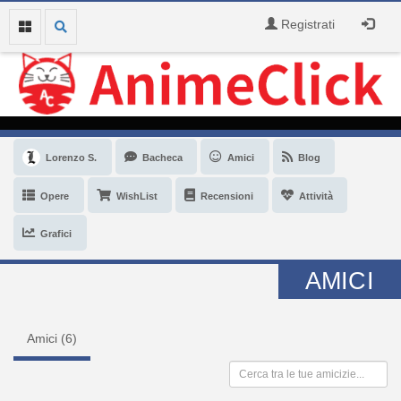
Registrati
Lorenzo S.
Bacheca
Amici
Blog
Opere
WishList
Recensioni
Attività
Grafici
AMICI
Amici (
6
)