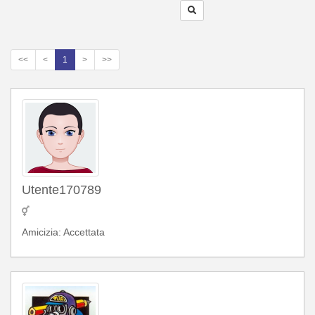
<<
<
1
>
>>
Utente170789
Amicizia: Accettata