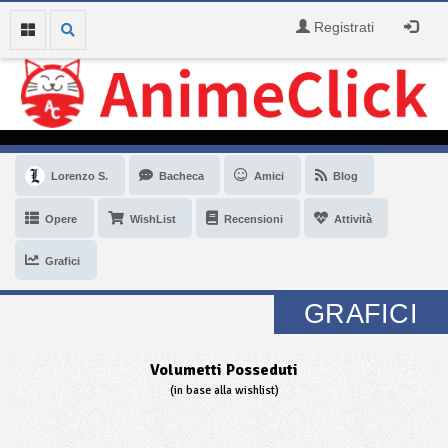
Registrati
Lorenzo S.
Bacheca
Amici
Blog
Opere
WishList
Recensioni
Attività
Grafici
GRAFICI
Volumetti Posseduti
(in base alla wishlist)