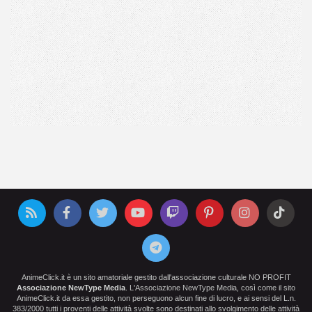
AnimeClick.it è un sito amatoriale gestito dall'associazione culturale NO PROFIT
Associazione NewType Media
. L'Associazione NewType Media, così come il sito
AnimeClick.it da essa gestito, non perseguono alcun fine di lucro, e ai sensi del L.n.
383/2000 tutti i proventi delle attività svolte sono destinati allo svolgimento delle attività