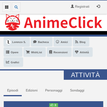
Registrati
Lorenzo S.
Bacheca
Amici
Blog
Opere
WishList
Recensioni
Attività
Grafici
ATTIVITÀ
Episodi
Edizioni
Personaggi
Sondaggi
0