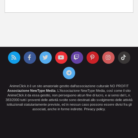
AnimeClick.it è un sito amatoriale gestito dall'associazione culturale NO PROFIT
Associazione NewType Media
. L'Associazione NewType Media, così come il sito
AnimeClick.it da essa gestito, non perseguono alcun fine di lucro, e ai sensi del L.n.
383/2000 tutti i proventi delle attività svolte sono destinati allo svolgimento delle attività
istituzionali statutariamente previste, ed in nessun caso possono essere divisi fra gli
associati, anche in forme indirette.
Privacy policy
.