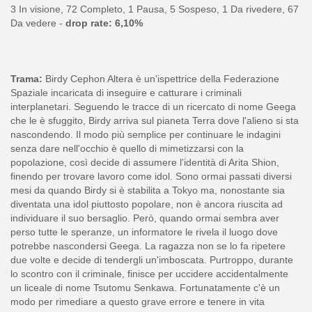
3 In visione, 72 Completo, 1 Pausa, 5 Sospeso, 1 Da rivedere, 67
Da vedere -
drop rate: 6,10%
Trama:
Birdy Cephon Altera è un'ispettrice della Federazione
Spaziale incaricata di inseguire e catturare i criminali
interplanetari. Seguendo le tracce di un ricercato di nome Geega
che le è sfuggito, Birdy arriva sul pianeta Terra dove l'alieno si sta
nascondendo. Il modo più semplice per continuare le indagini
senza dare nell'occhio è quello di mimetizzarsi con la
popolazione, così decide di assumere l'identità di Arita Shion,
finendo per trovare lavoro come idol. Sono ormai passati diversi
mesi da quando Birdy si è stabilita a Tokyo ma, nonostante sia
diventata una idol piuttosto popolare, non è ancora riuscita ad
individuare il suo bersaglio. Però, quando ormai sembra aver
perso tutte le speranze, un informatore le rivela il luogo dove
potrebbe nascondersi Geega. La ragazza non se lo fa ripetere
due volte e decide di tendergli un'imboscata. Purtroppo, durante
lo scontro con il criminale, finisce per uccidere accidentalmente
un liceale di nome Tsutomu Senkawa. Fortunatamente c'è un
modo per rimediare a questo grave errore e tenere in vita