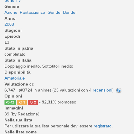
Serie TV
Genere
Azione
Fantascienza
Gender Bender
Anno
2008
Stagioni
Episodi
13
Stato in patria
completato
Stato in Italia
Doppiaggio inedito, Sottotitoli inedito
Disponibilità
Amatoriale
Valutazione cc
6,747
(#3724 in anime) (
23
valutazioni con 4
recensioni
)
Opinioni
-
92,31%
promosso
42
3
2
Immagini
39 (by Redazione)
Nella tua lista
Per utilizzare la tua lista personale devi essere
registrato
.
Nelle liste come