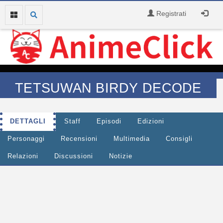
Registrati
TETSUWAN BIRDY DECODE
DETTAGLI
Staff
Episodi
Edizioni
Personaggi
Recensioni
Multimedia
Consigli
Relazioni
Discussioni
Notizie