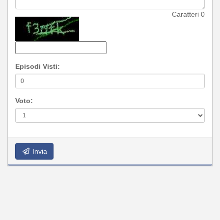
Caratteri
0
Episodi Visti:
Voto:
Invia