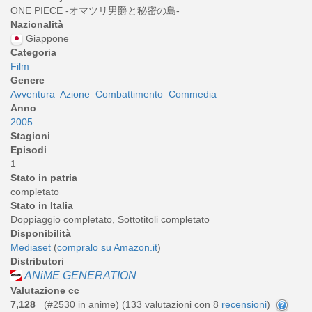
ONE PIECE -オマツリ男爵と秘密の島-
Nazionalità
Giappone
Categoria
Film
Genere
Avventura
Azione
Combattimento
Commedia
Anno
2005
Stagioni
Episodi
1
Stato in patria
completato
Stato in Italia
Doppiaggio completato, Sottotitoli completato
Disponibilità
Mediaset
(
compralo su Amazon.it
)
Distributori
ANiME GENERATION
Valutazione cc
7,128
(#2530 in anime) (
133
valutazioni con 8
recensioni
)