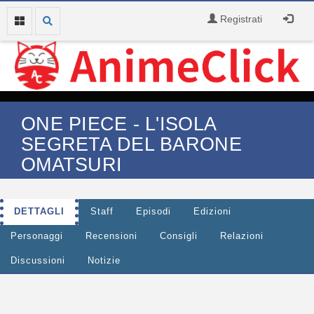
Registrati
ONE PIECE - L'ISOLA
SEGRETA DEL BARONE
OMATSURI
DETTAGLI
Staff
Episodi
Edizioni
Personaggi
Recensioni
Consigli
Relazioni
Discussioni
Notizie