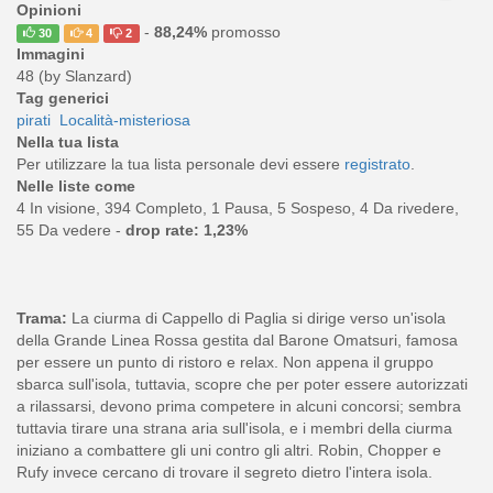
Opinioni
-
88,24%
promosso
30
4
2
Immagini
48 (by Slanzard)
Tag generici
pirati
Località-misteriosa
Nella tua lista
Per utilizzare la tua lista personale devi essere
registrato
.
Nelle liste come
4 In visione, 394 Completo, 1 Pausa, 5 Sospeso, 4 Da rivedere,
55 Da vedere -
drop rate: 1,23%
Trama:
La ciurma di Cappello di Paglia si dirige verso un'isola
della Grande Linea Rossa gestita dal Barone Omatsuri, famosa
per essere un punto di ristoro e relax. Non appena il gruppo
sbarca sull'isola, tuttavia, scopre che per poter essere autorizzati
a rilassarsi, devono prima competere in alcuni concorsi; sembra
tuttavia tirare una strana aria sull'isola, e i membri della ciurma
iniziano a combattere gli uni contro gli altri. Robin, Chopper e
Rufy invece cercano di trovare il segreto dietro l'intera isola.