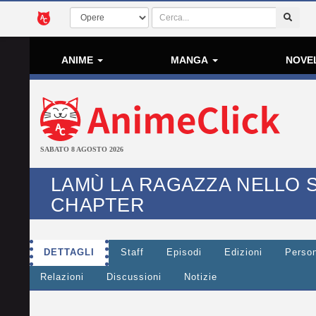
ANIME
MANGA
NOVE
SABATO 8 AGOSTO 2026
LAMÙ LA RAGAZZA NELLO SP
CHAPTER
DETTAGLI
Staff
Episodi
Edizioni
Perso
Relazioni
Discussioni
Notizie