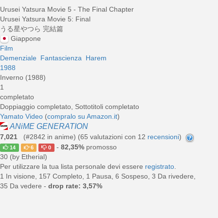
Urusei Yatsura Movie 5 - The Final Chapter
Urusei Yatsura Movie 5: Final
うる星やつら 完結篇
Giappone
Film
Demenziale
Fantascienza
Harem
1988
Inverno (1988)
1
completato
Doppiaggio completato, Sottotitoli completato
Yamato Video
(
compralo su Amazon.it
)
ANiME GENERATION
7,021
(#2842 in anime) (
65
valutazioni con 12
recensioni
)
-
82,35%
promosso
14
6
0
30 (by Etherial)
Per utilizzare la tua lista personale devi essere
registrato
.
1 In visione, 157 Completo, 1 Pausa, 6 Sospeso, 3 Da rivedere,
35 Da vedere -
drop rate: 3,57%