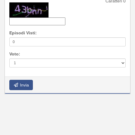
Caratteri
0
Episodi Visti:
Voto:
Invia