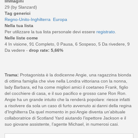
Immagini
29 (by Slanzard)
Tag generici
Regno-Unito-Inghilterra
Europa
Nella tua lista
Per utilizzare la tua lista personale devi essere
registrato
.
Nelle liste come
4 In visione, 91 Completo, 0 Pausa, 6 Sospeso, 5 Da rivedere, 9
Da vedere -
drop rate: 5,66%
Trama:
Protagonista è la dodicenne Angie, una ragazzina bionda
di ottima famiglia che vive nella Londra vittoriana con la nonna,
lady Barbara, ed ha come migliori amici il coetaneo Frank, figlio
del cocchiere di casa, e il suo pacifico e grosso cane Ron Ron.
Angie ha un grande intuito che la renderà popolare: riesce infatti
a risolvere da sola un caso di furto avvenuto ai danni della regina
d'Inghilterra Da quel momento in poi Angie diventa un’abituale
collaboratrice di Scotland Yard aiutando l'ispettore Jackson e il
suo giovane assistente, l’agente Michael, in numerosi casi.