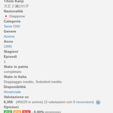
Titolo Kanji
力王 2 滅びの子
Nazionalità
Giappone
Categoria
Serie OAV
Genere
Azione
Anno
1990
Stagioni
Episodi
1
Stato in patria
completato
Stato in Italia
Doppiaggio inedito, Sottotitoli inedito
Disponibilità
Amatoriale
Valutazione cc
6,356
(#5029 in anime) (
3
valutazioni con 0
recensioni
)
Opinioni
-
0,00%
promosso
0
0
0