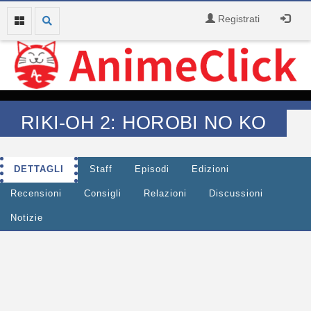
Registrati
RIKI-OH 2: HOROBI NO KO
DETTAGLI
Staff
Episodi
Edizioni
Recensioni
Consigli
Relazioni
Discussioni
Notizie