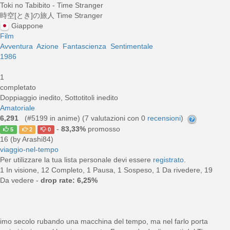
Toki no Tabibito - Time Stranger
時空[とき]の旅人 Time Stranger
Giappone
Film
Avventura
Azione
Fantascienza
Sentimentale
1986
1
completato
Doppiaggio inedito, Sottotitoli inedito
Amatoriale
6,291
(#5199 in anime) (
7
valutazioni con 0
recensioni
)
-
83,33%
promosso
5
2
0
16 (by Arashi84)
viaggio-nel-tempo
Per utilizzare la tua lista personale devi essere
registrato
.
1 In visione, 12 Completo, 1 Pausa, 1 Sospeso, 1 Da rivedere, 19
Da vedere -
drop rate: 6,25%
simo secolo rubando una macchina del tempo, ma nel farlo porta