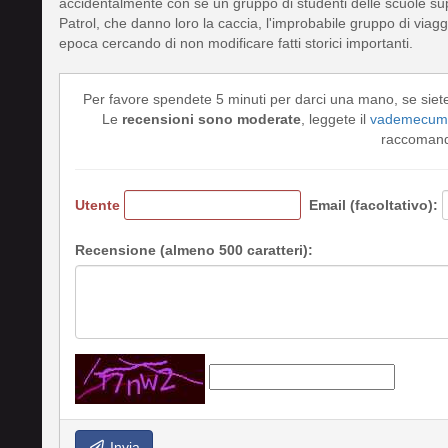
accidentalmente con sé un gruppo di studenti delle scuole su
Patrol, che danno loro la caccia, l'improbabile gruppo di viag
epoca cercando di non modificare fatti storici importanti.
Per favore spendete 5 minuti per darci una mano, se siet
Le
recensioni sono moderate
, leggete il
vademecum 
raccomando
Utente
Email (facoltativo):
Recensione (almeno 500 caratteri):
Invia