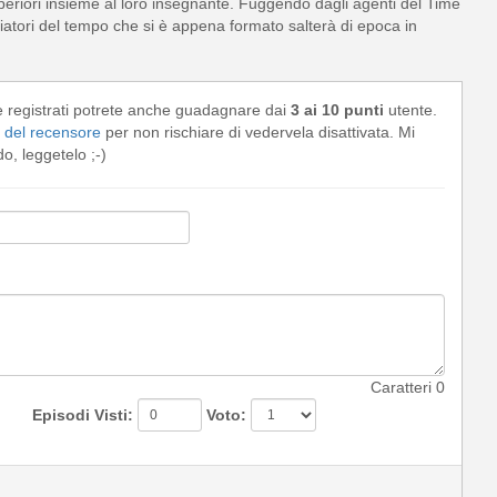
periori insieme al loro insegnante. Fuggendo dagli agenti del Time
giatori del tempo che si è appena formato salterà di epoca in
e registrati potrete anche guadagnare dai
3 ai 10 punti
utente.
del recensore
per non rischiare di vedervela disattivata. Mi
, leggetelo ;-)
Caratteri
0
Episodi Visti:
Voto: