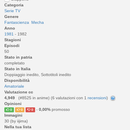
Categoria
Serie TV
Genere
Fantascienza
Mecha
Anno
1981
- 1982
Stagioni
Episodi
50
Stato in patria
completato
Stato in Italia
Doppiaggio inedito, Sottotitoli inedito
Disponibilità
Amatoriale
Valutazione cc
4,949
(#8525 in anime) (
6
valutazioni con 1
recensioni
)
Opinioni
-
0,00%
promosso
0
0
0
Immagini
30 (by iijima)
Nella tua lista