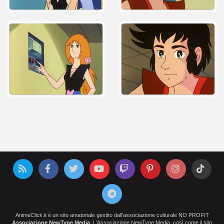
AnimeClick.it è un sito amatoriale gestito dall'associazione culturale NO PROFIT
Associazione NewType Media
. L'Associazione NewType Media, così come il sito