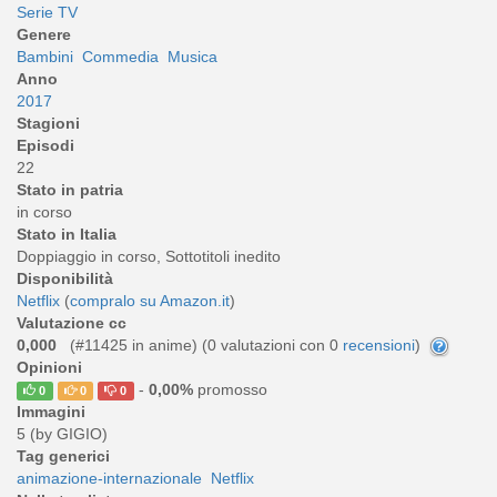
Serie TV
Genere
Bambini
Commedia
Musica
Anno
2017
Stagioni
Episodi
22
Stato in patria
in corso
Stato in Italia
Doppiaggio in corso, Sottotitoli inedito
Disponibilità
Netflix
(
compralo su Amazon.it
)
Valutazione cc
0,000
(#11425 in anime) (
0
valutazioni con 0
recensioni
)
Opinioni
-
0,00%
promosso
0
0
0
Immagini
5 (by GIGIO)
Tag generici
animazione-internazionale
Netflix