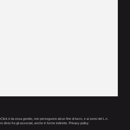
ick.it da essa gestito, non perseguono alcun fine di lucro, e ai sensi del L.n.
e divisi fra gli associati, anche in forme indirette.
Privacy policy
.