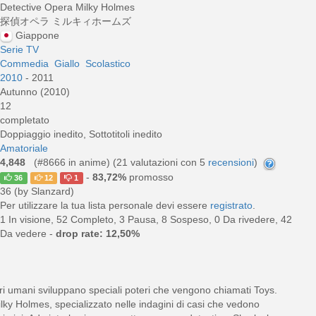
Detective Opera Milky Holmes
探偵オペラ ミルキィホームズ
Giappone
Serie TV
Commedia
Giallo
Scolastico
2010
- 2011
Autunno (2010)
12
completato
Doppiaggio inedito, Sottotitoli inedito
Amatoriale
4,848
(#8666 in anime) (
21
valutazioni con 5
recensioni
)
-
83,72%
promosso
36
12
1
36 (by Slanzard)
Per utilizzare la tua lista personale devi essere
registrato
.
1 In visione, 52 Completo, 3 Pausa, 8 Sospeso, 0 Da rivedere, 42
Da vedere -
drop rate: 12,50%
seri umani sviluppano speciali poteri che vengono chiamati Toys.
lky Holmes, specializzato nelle indagini di casi che vedono