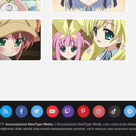
OFIT
Associazione NewType Media
. L'Associazione NewType Media, così come il sito AnimeCl
 svolgimento delle attività istituzionali statutariamente previste, ed in nessun caso possono esser