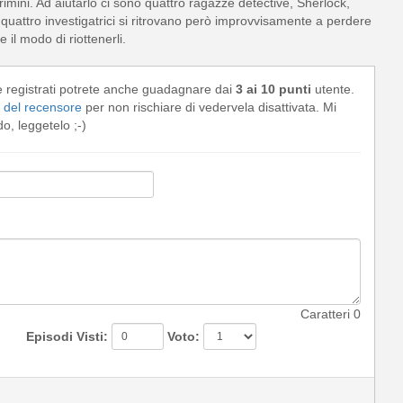
imini. Ad aiutarlo ci sono quattro ragazze detective, Sherlock,
quattro investigatrici si ritrovano però improvvisamente a perdere
il modo di riottenerli.
e registrati potrete anche guadagnare dai
3 ai 10 punti
utente.
del recensore
per non rischiare di vedervela disattivata. Mi
, leggetelo ;-)
Caratteri
0
Episodi Visti:
Voto: