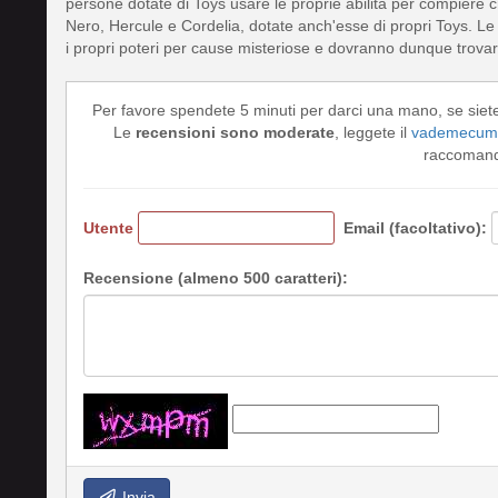
persone dotate di Toys usare le proprie abilità per compiere cr
Nero, Hercule e Cordelia, dotate anch'esse di propri Toys. Le 
i propri poteri per cause misteriose e dovranno dunque trovare 
Per favore spendete 5 minuti per darci una mano, se siet
Le
recensioni sono moderate
, leggete il
vademecum 
raccomando
Utente
Email (facoltativo):
Recensione (almeno 500 caratteri):
Invia