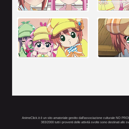
AnimeClick.it è un sito amatoriale gestito dall'associazione culturale NO PR
383/2000 tutti i proventi delle attività svolte sono destinati allo