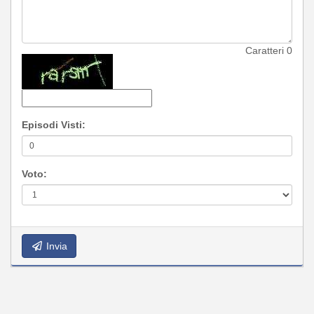
Caratteri
0
Episodi Visti:
Voto:
Invia