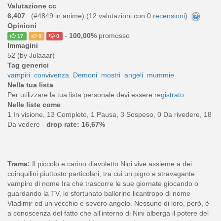
Valutazione cc
6,407
(#4849 in anime) (
12
valutazioni con 0
recensioni
)
Opinioni
-
100,00%
promosso
17
0
0
Immagini
52 (by Julaaar)
Tag generici
vampiri
convivenza
Demoni
mostri
angeli
mummie
Nella tua lista
Per utilizzare la tua lista personale devi essere
registrato
.
Nelle liste come
1 In visione, 13 Completo, 1 Pausa, 3 Sospeso, 0 Da rivedere, 18
Da vedere -
drop rate: 16,67%
Trama:
Il piccolo e carino diavoletto Nini vive assieme a dei
coinquilini piuttosto particolari, tra cui un pigro e stravagante
vampiro di nome Ira che trascorre le sue giornate giocando o
guardando la TV, lo sfortunato ballerino licantropo di nome
Vladimir ed un vecchio e severo angelo. Nessuno di loro, però, è
a conoscenza del fatto che all'interno di Nini alberga il potere del