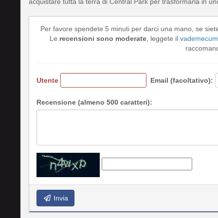
acquistare tutta la terra di Central Park per trasformarla in un
Per favore spendete 5 minuti per darci una mano, se siet
Le
recensioni sono moderate
, leggete il
vademecum 
raccomando
Utente
Email (facoltativo):
Recensione (almeno 500 caratteri):
Invia