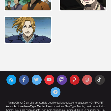
AnimeClick.it è un sito amatoriale gestito dall'associazione culturale NO PROFIT
Associazione NewType Media
. L'Associazione NewType Media, così come il sito
AnimeClick.it da essa gestito, non perseguono alcun fine di lucro, e ai sensi del L.n.