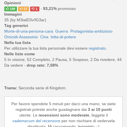
Opinioni
-
93,21%
promosso
199
27
1
Immagini
35 (by M3talD3v!lG3ar)
Tag generici
Morte-di-una-persona-cara
Guerra
Protagonista-ambizioso
Omicidi-Assassinio
Cina
lotta-di-potere
Nella tua lista
Per utilizzare la tua lista personale devi essere
registrato
.
Nelle liste come
5 In visione, 52 Completo, 2 Pausa, 5 Sospeso, 2 Da rivedere, 44
Da vedere -
drop rate: 7,58%
Trama:
Seconda serie di Kingdom.
Per favore spendete 5 minuti per darci una mano, se siete
registrati potrete anche guadagnare dai
3 ai 10 punti
utente. Le
recensioni sono moderate
, leggete il
vademecum del recensore
per non rischiare di vedervela
disattivata. Mi raccomando, leggetelo ;-)