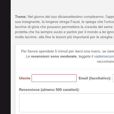
Trama:
Nel giorno del suo diciassettesimo compleanno, l'appr
sua insegnante, la longeva strega Faust, le spiega che l'unic
lacrime di gioia che possano permettere la crescita del seme 
protetta che ha sempre avuto e partire per il mondo a lei ignot
molte lacrime: alla fine le lezioni più importanti per le stregh
Per favore spendete 5 minuti per darci una mano, se siet
Le
recensioni sono moderate
, leggete il
vademecum 
raccomando
Utente
Email (facoltativo):
Recensione (almeno 500 caratteri):