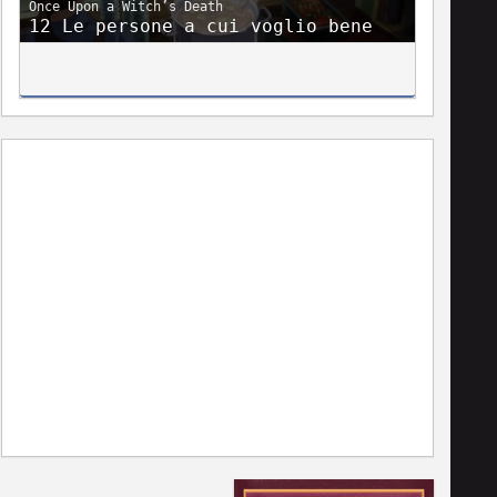
Once Upon a Witch’s Death
12 Le persone a cui voglio bene