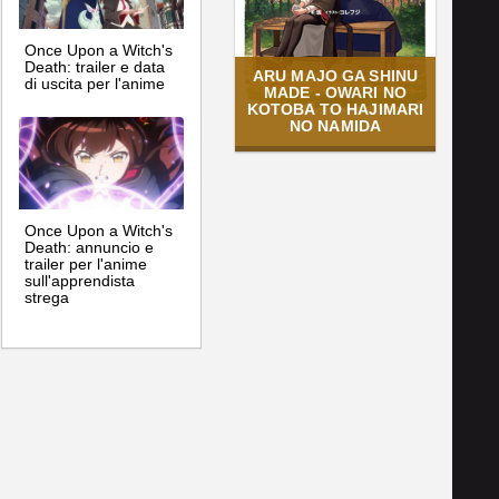
Once Upon a Witch's
Death: trailer e data
ARU MAJO GA SHINU
di uscita per l'anime
MADE - OWARI NO
KOTOBA TO HAJIMARI
NO NAMIDA
Once Upon a Witch's
Death: annuncio e
trailer per l'anime
sull'apprendista
strega