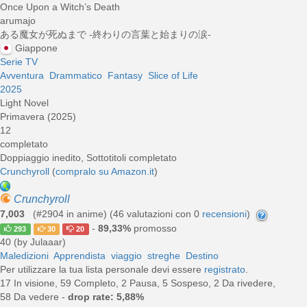
Once Upon a Witch’s Death
arumajo
ある魔女が死ぬまで -終わりの言葉と始まりの涙-
Giappone
Serie TV
Avventura
Drammatico
Fantasy
Slice of Life
2025
Light Novel
Primavera (2025)
12
completato
Doppiaggio inedito, Sottotitoli completato
Crunchyroll
(
compralo su Amazon.it
)
Crunchyroll
7,003
(#2904 in anime) (
46
valutazioni con 0
recensioni
)
-
89,33%
promosso
293
30
20
40 (by Julaaar)
Maledizioni
Apprendista
viaggio
streghe
Destino
Per utilizzare la tua lista personale devi essere
registrato
.
17 In visione, 59 Completo, 2 Pausa, 5 Sospeso, 2 Da rivedere,
58 Da vedere -
drop rate: 5,88%