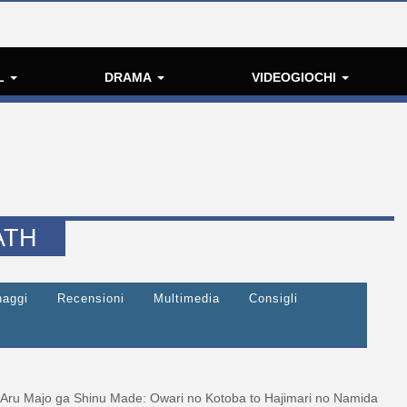
L
DRAMA
VIDEOGIOCHI
ATH
naggi
Recensioni
Multimedia
Consigli
Aru Majo ga Shinu Made: Owari no Kotoba to Hajimari no Namida