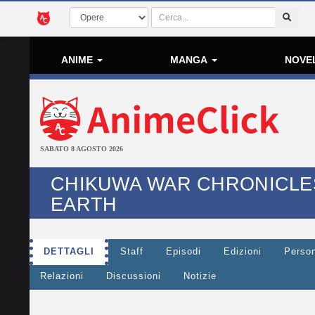
ANIME
MANGA
NOVE
SABATO 8 AGOSTO 2026
CHIKUWA WAR CHRONICLES
EARTH
DETTAGLI
Staff
Episodi
Edizioni
Perso
Relazioni
Discussioni
Notizie