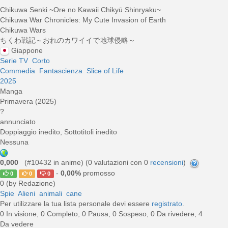
Chikuwa Senki ~Ore no Kawaii Chikyū Shinryaku~
Chikuwa War Chronicles: My Cute Invasion of Earth
Chikuwa Wars
ちくわ戦記～おれのカワイイで地球侵略～
Giappone
Serie TV
Corto
Commedia
Fantascienza
Slice of Life
2025
Manga
Primavera (2025)
?
annunciato
Doppiaggio inedito, Sottotitoli inedito
Nessuna
0,000
(#10432 in anime) (
0
valutazioni con 0
recensioni
)
-
0,00%
promosso
0
0
0
0 (by Redazione)
Spie
Alieni
animali
cane
Per utilizzare la tua lista personale devi essere
registrato
.
0 In visione, 0 Completo, 0 Pausa, 0 Sospeso, 0 Da rivedere, 4
Da vedere