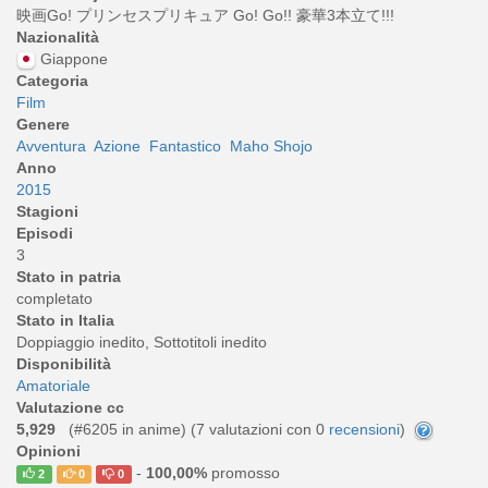
映画Go! プリンセスプリキュア Go! Go!! 豪華3本立て!!!
Nazionalità
Giappone
Categoria
Film
Genere
Avventura
Azione
Fantastico
Maho Shojo
Anno
2015
Stagioni
Episodi
3
Stato in patria
completato
Stato in Italia
Doppiaggio inedito, Sottotitoli inedito
Disponibilità
Amatoriale
Valutazione cc
5,929
(#6205 in anime) (
7
valutazioni con 0
recensioni
)
Opinioni
-
100,00%
promosso
2
0
0