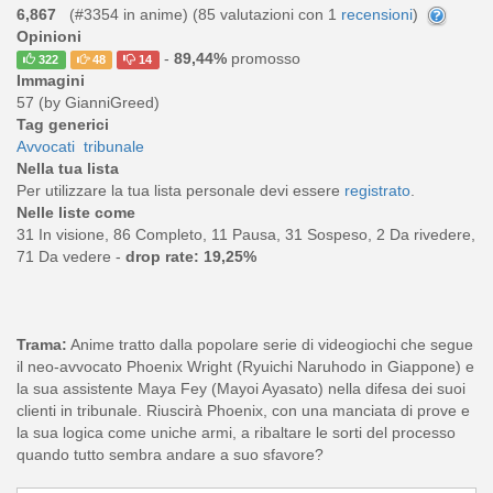
6,867
(#3354 in anime) (
85
valutazioni con 1
recensioni
)
Opinioni
-
89,44%
promosso
322
48
14
Immagini
57 (by GianniGreed)
Tag generici
Avvocati
tribunale
Nella tua lista
Per utilizzare la tua lista personale devi essere
registrato
.
Nelle liste come
31 In visione, 86 Completo, 11 Pausa, 31 Sospeso, 2 Da rivedere,
71 Da vedere -
drop rate: 19,25%
Trama:
Anime tratto dalla popolare serie di videogiochi che segue
il neo-avvocato Phoenix Wright (Ryuichi Naruhodo in Giappone) e
la sua assistente Maya Fey (Mayoi Ayasato) nella difesa dei suoi
clienti in tribunale. Riuscirà Phoenix, con una manciata di prove e
la sua logica come uniche armi, a ribaltare le sorti del processo
quando tutto sembra andare a suo sfavore?