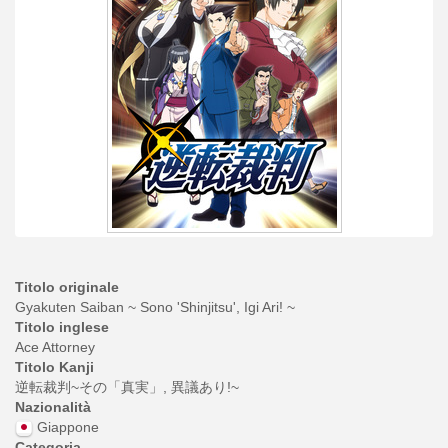
Titolo originale
Gyakuten Saiban ~ Sono 'Shinjitsu', Igi Ari! ~
Titolo inglese
Ace Attorney
Titolo Kanji
逆転裁判~その「真実」, 異議あり!~
Nazionalità
Giappone
Categoria