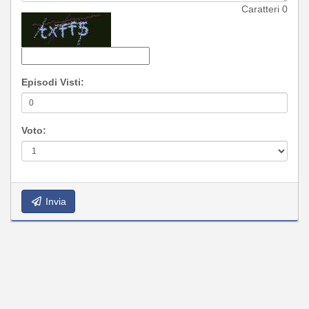
Caratteri
0
Episodi Visti:
Voto:
Invia