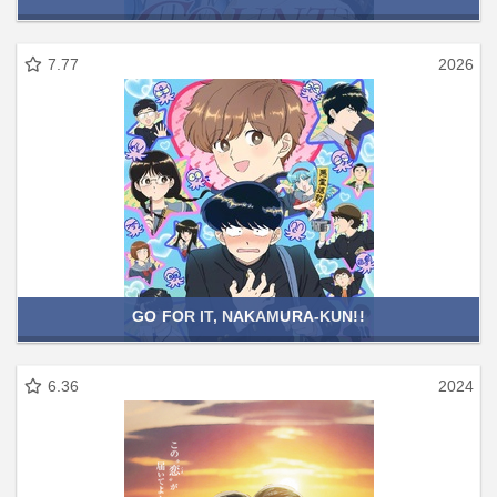
7.77
2026
GO FOR IT, NAKAMURA-KUN!!
6.36
2024