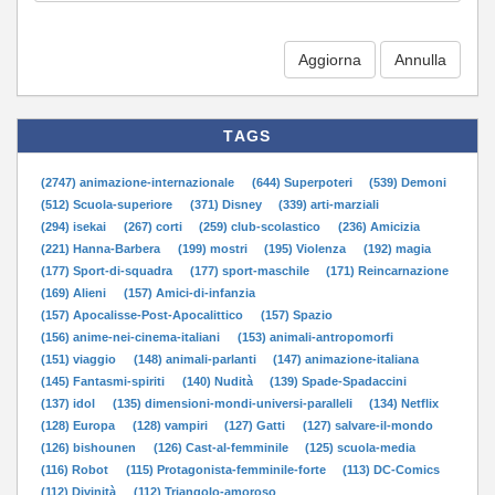
Aggiorna
TAGS
(2747) animazione-internazionale
(644) Superpoteri
(539) Demoni
(512) Scuola-superiore
(371) Disney
(339) arti-marziali
(294) isekai
(267) corti
(259) club-scolastico
(236) Amicizia
(221) Hanna-Barbera
(199) mostri
(195) Violenza
(192) magia
(177) Sport-di-squadra
(177) sport-maschile
(171) Reincarnazione
(169) Alieni
(157) Amici-di-infanzia
(157) Apocalisse-Post-Apocalittico
(157) Spazio
(156) anime-nei-cinema-italiani
(153) animali-antropomorfi
(151) viaggio
(148) animali-parlanti
(147) animazione-italiana
(145) Fantasmi-spiriti
(140) Nudità
(139) Spade-Spadaccini
(137) idol
(135) dimensioni-mondi-universi-paralleli
(134) Netflix
(128) Europa
(128) vampiri
(127) Gatti
(127) salvare-il-mondo
(126) bishounen
(126) Cast-al-femminile
(125) scuola-media
(116) Robot
(115) Protagonista-femminile-forte
(113) DC-Comics
(112) Divinità
(112) Triangolo-amoroso