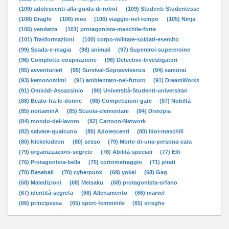
(109) adolescenti-alla-guida-di-robot
(109) Studenti-Studentesse
(108) Draghi
(106) moe
(106) viaggio-nel-tempo
(105) Ninja
(105) vendetta
(101) protagonista-maschile-forte
(101) Trasformazioni
(100) corpo-militare-soldati-esercito
(99) Spada-e-magia
(98) animali
(97) Supereroi-supereroine
(96) Complotto-cospirazione
(96) Detective-Investigatori
(95) avventurieri
(95) Survival-Sopravvivenza
(94) samurai
(93) kemonomimi
(91) ambientato-nel-futuro
(91) DreamWorks
(91) Omicidi-Assassinio
(90) Università-Studenti-universitari
(88) Beato-fra-le-donne
(88) Competizioni-gare
(87) Nobiltà
(85) noitaminA
(85) Scuola-elementare
(84) Distopia
(84) mondo-del-lavoro
(82) Cartoon-Network
(82) salvare-qualcuno
(80) Adolescenti
(80) idol-maschili
(80) Nickelodeon
(80) sesso
(79) Morte-di-una-persona-cara
(79) organizzazioni-segrete
(78) Abilità-speciali
(77) Elfi
(76) Protagonista-bella
(75) cortometraggio
(71) pirati
(70) Baseball
(70) cyberpunk
(69) yokai
(68) Gag
(68) Maledizioni
(68) Meisaku
(68) protagonista-orfano
(67) identità-segreta
(66) Allenamento
(66) marvel
(66) principessa
(65) sport-femminile
(65) streghe