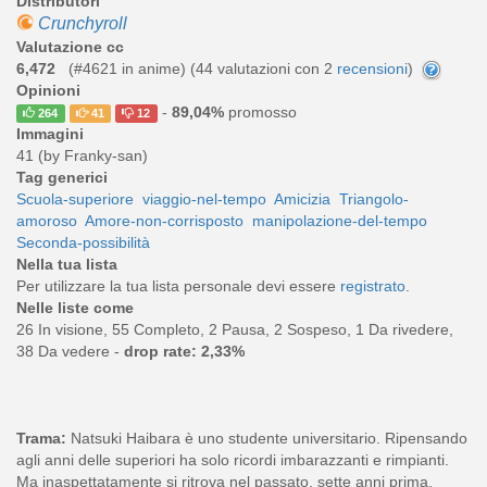
Distributori
Crunchyroll
Valutazione cc
6,472
(#4621 in anime) (
44
valutazioni con 2
recensioni
)
Opinioni
-
89,04%
promosso
264
41
12
Immagini
41 (by Franky-san)
Tag generici
Scuola-superiore
viaggio-nel-tempo
Amicizia
Triangolo-
amoroso
Amore-non-corrisposto
manipolazione-del-tempo
Seconda-possibilità
Nella tua lista
Per utilizzare la tua lista personale devi essere
registrato
.
Nelle liste come
26 In visione, 55 Completo, 2 Pausa, 2 Sospeso, 1 Da rivedere,
38 Da vedere -
drop rate: 2,33%
Trama:
Natsuki Haibara è uno studente universitario. Ripensando
agli anni delle superiori ha solo ricordi imbarazzanti e rimpianti.
Ma inaspettatamente si ritrova nel passato, sette anni prima,