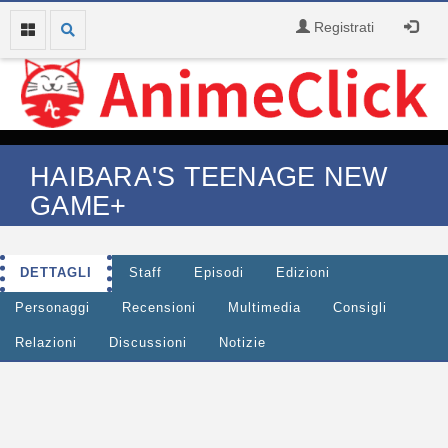
Registrati
HAIBARA'S TEENAGE NEW
GAME+
DETTAGLI
Staff
Episodi
Edizioni
Personaggi
Recensioni
Multimedia
Consigli
Relazioni
Discussioni
Notizie