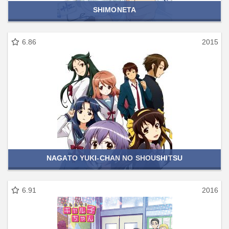
SHIMONETA
6.86
2015
NAGATO YUKI-CHAN NO SHOUSHITSU
6.91
2016