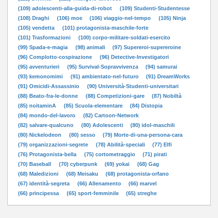
(109) adolescenti-alla-guida-di-robot
(109) Studenti-Studentesse
(108) Draghi
(106) moe
(106) viaggio-nel-tempo
(105) Ninja
(105) vendetta
(101) protagonista-maschile-forte
(101) Trasformazioni
(100) corpo-militare-soldati-esercito
(99) Spada-e-magia
(98) animali
(97) Supereroi-supereroine
(96) Complotto-cospirazione
(96) Detective-Investigatori
(95) avventurieri
(95) Survival-Sopravvivenza
(94) samurai
(93) kemonomimi
(91) ambientato-nel-futuro
(91) DreamWorks
(91) Omicidi-Assassinio
(90) Università-Studenti-universitari
(88) Beato-fra-le-donne
(88) Competizioni-gare
(87) Nobiltà
(85) noitaminA
(85) Scuola-elementare
(84) Distopia
(84) mondo-del-lavoro
(82) Cartoon-Network
(82) salvare-qualcuno
(80) Adolescenti
(80) idol-maschili
(80) Nickelodeon
(80) sesso
(79) Morte-di-una-persona-cara
(79) organizzazioni-segrete
(78) Abilità-speciali
(77) Elfi
(76) Protagonista-bella
(75) cortometraggio
(71) pirati
(70) Baseball
(70) cyberpunk
(69) yokai
(68) Gag
(68) Maledizioni
(68) Meisaku
(68) protagonista-orfano
(67) identità-segreta
(66) Allenamento
(66) marvel
(66) principessa
(65) sport-femminile
(65) streghe