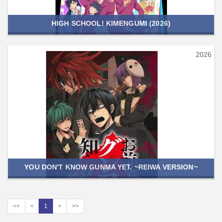
HIGH SCHOOL! KIMENGUMI (2026)
2026
YOU DON'T KNOW GUNMA YET. ~REIWA VERSION~
<<
<
1
>
>>