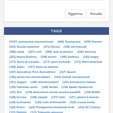
Aggiorna
TAGS
(2747) animazione-internazionale
(644) Superpoteri
(539) Demoni
(512) Scuola-superiore
(371) Disney
(339) arti-marziali
(294) isekai
(267) corti
(259) club-scolastico
(236) Amicizia
(221) Hanna-Barbera
(199) mostri
(195) Violenza
(192) magia
(177) Sport-di-squadra
(177) sport-maschile
(171) Reincarnazione
(169) Alieni
(157) Amici-di-infanzia
(157) Apocalisse-Post-Apocalittico
(157) Spazio
(156) anime-nei-cinema-italiani
(153) animali-antropomorfi
(151) viaggio
(148) animali-parlanti
(147) animazione-italiana
(145) Fantasmi-spiriti
(140) Nudità
(139) Spade-Spadaccini
(137) idol
(135) dimensioni-mondi-universi-paralleli
(134) Netflix
(128) Europa
(128) vampiri
(127) Gatti
(127) salvare-il-mondo
(126) bishounen
(126) Cast-al-femminile
(125) scuola-media
(116) Robot
(115) Protagonista-femminile-forte
(113) DC-Comics
(112) Divinità
(112) Triangolo-amoroso