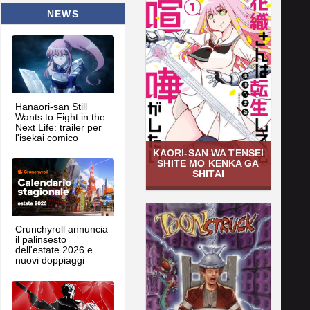
NEWS
Hanaori-san Still
Wants to Fight in the
Next Life: trailer per
l'isekai comico
KAORI-SAN WA TENSEI
SHITE MO KENKA GA
SHITAI
Crunchyroll annuncia
il palinsesto
dell'estate 2026 e
nuovi doppiaggi