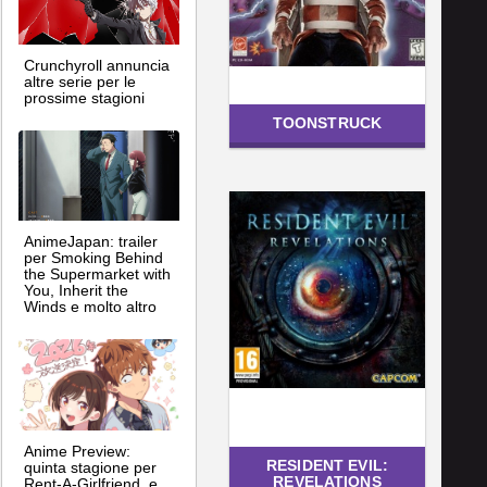
Crunchyroll annuncia
altre serie per le
prossime stagioni
TOONSTRUCK
AnimeJapan: trailer
per Smoking Behind
the Supermarket with
You, Inherit the
Winds e molto altro
Anime Preview:
RESIDENT EVIL:
quinta stagione per
REVELATIONS
Rent-A-Girlfriend, e