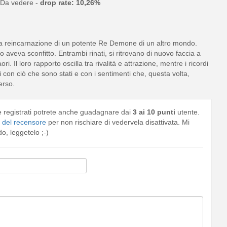
Da vedere -
drop rate: 10,26%
a reincarnazione di un potente Re Demone di un altro mondo.
o aveva sconfitto. Entrambi rinati, si ritrovano di nuovo faccia a
 Il loro rapporto oscilla tra rivalità e attrazione, mentre i ricordi
i con ciò che sono stati e con i sentimenti che, questa volta,
erso.
e registrati potrete anche guadagnare dai
3 ai 10 punti
utente.
del recensore
per non rischiare di vedervela disattivata. Mi
, leggetelo ;-)