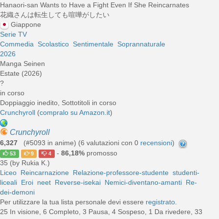
Hanaori-san Wants to Have a Fight Even If She Reincarnates
花織さんは転生しても喧嘩がしたい
Giappone
Serie TV
Commedia
Scolastico
Sentimentale
Soprannaturale
2026
Manga Seinen
Estate (2026)
?
in corso
Doppiaggio inedito, Sottotitoli in corso
Crunchyroll
(
compralo su Amazon.it
)
Crunchyroll
6,327
(#5093 in anime) (
6
valutazioni con 0
recensioni
)
-
86,18%
promosso
53
9
4
35 (by Rukia K.)
Liceo
Reincarnazione
Relazione-professore-studente
studenti-
liceali
Eroi
neet
Reverse-isekai
Nemici-diventano-amanti
Re-
dei-demoni
Per utilizzare la tua lista personale devi essere
registrato
.
25 In visione, 6 Completo, 3 Pausa, 4 Sospeso, 1 Da rivedere, 33