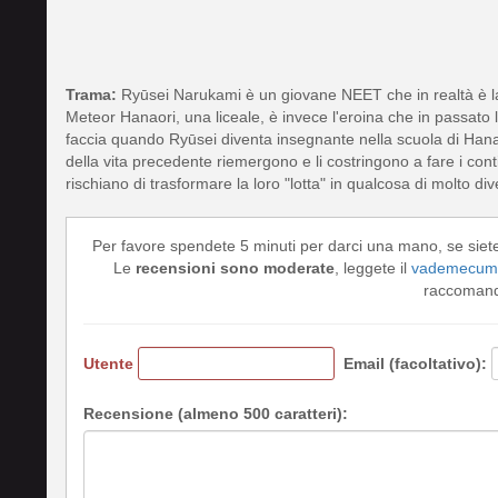
Trama:
Ryūsei Narukami è un giovane NEET che in realtà è l
Meteor Hanaori, una liceale, è invece l'eroina che in passato l
faccia quando Ryūsei diventa insegnante nella scuola di Hanaori.
della vita precedente riemergono e li costringono a fare i cont
rischiano di trasformare la loro "lotta" in qualcosa di molto div
Per favore spendete 5 minuti per darci una mano, se siet
Le
recensioni sono moderate
, leggete il
vademecum 
raccomando
Utente
Email (facoltativo):
Recensione (almeno 500 caratteri):