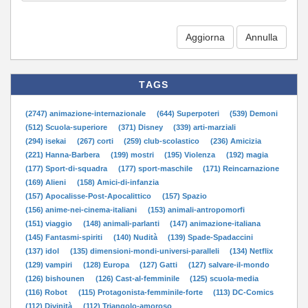
Aggiorna
TAGS
(2747) animazione-internazionale
(644) Superpoteri
(539) Demoni
(512) Scuola-superiore
(371) Disney
(339) arti-marziali
(294) isekai
(267) corti
(259) club-scolastico
(236) Amicizia
(221) Hanna-Barbera
(199) mostri
(195) Violenza
(192) magia
(177) Sport-di-squadra
(177) sport-maschile
(171) Reincarnazione
(169) Alieni
(158) Amici-di-infanzia
(157) Apocalisse-Post-Apocalittico
(157) Spazio
(156) anime-nei-cinema-italiani
(153) animali-antropomorfi
(151) viaggio
(148) animali-parlanti
(147) animazione-italiana
(145) Fantasmi-spiriti
(140) Nudità
(139) Spade-Spadaccini
(137) idol
(135) dimensioni-mondi-universi-paralleli
(134) Netflix
(129) vampiri
(128) Europa
(127) Gatti
(127) salvare-il-mondo
(126) bishounen
(126) Cast-al-femminile
(125) scuola-media
(116) Robot
(115) Protagonista-femminile-forte
(113) DC-Comics
(112) Divinità
(112) Triangolo-amoroso