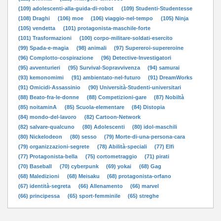
(109) adolescenti-alla-guida-di-robot
(109) Studenti-Studentesse
(108) Draghi
(106) moe
(106) viaggio-nel-tempo
(105) Ninja
(105) vendetta
(101) protagonista-maschile-forte
(101) Trasformazioni
(100) corpo-militare-soldati-esercito
(99) Spada-e-magia
(98) animali
(97) Supereroi-supereroine
(96) Complotto-cospirazione
(96) Detective-Investigatori
(95) avventurieri
(95) Survival-Sopravvivenza
(94) samurai
(93) kemonomimi
(91) ambientato-nel-futuro
(91) DreamWorks
(91) Omicidi-Assassinio
(90) Università-Studenti-universitari
(88) Beato-fra-le-donne
(88) Competizioni-gare
(87) Nobiltà
(85) noitaminA
(85) Scuola-elementare
(84) Distopia
(84) mondo-del-lavoro
(82) Cartoon-Network
(82) salvare-qualcuno
(80) Adolescenti
(80) idol-maschili
(80) Nickelodeon
(80) sesso
(79) Morte-di-una-persona-cara
(79) organizzazioni-segrete
(78) Abilità-speciali
(77) Elfi
(77) Protagonista-bella
(75) cortometraggio
(71) pirati
(70) Baseball
(70) cyberpunk
(69) yokai
(68) Gag
(68) Maledizioni
(68) Meisaku
(68) protagonista-orfano
(67) identità-segreta
(66) Allenamento
(66) marvel
(66) principessa
(65) sport-femminile
(65) streghe