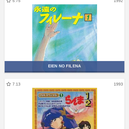
5.75
1992
EIEN NO FILENA
7.13
1993