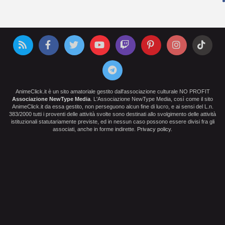
AnimeClick.it è un sito amatoriale gestito dall'associazione culturale NO PROFIT
Associazione NewType Media
. L'Associazione NewType Media, così come il sito
AnimeClick.it da essa gestito, non perseguono alcun fine di lucro, e ai sensi del L.n.
383/2000 tutti i proventi delle attività svolte sono destinati allo svolgimento delle attività
istituzionali statutariamente previste, ed in nessun caso possono essere divisi fra gli
associati, anche in forme indirette.
Privacy policy
.