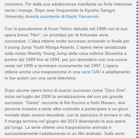
omonima. Fin dalla sua adolescenza manifesta un forte interesse
verso i manga. Dopo aver frequentato la Kyushu Sangyo
University
diventa assistente
di
Naoki Yamamoto
Con lo pseudonimo di Kuon Yahiro debutta nel 1988 con la sua
opera breve "Hen", un prototipo per le fortunate serie
successive. L'idea ottiene molto successo arrivando in finale per
il young Jump Youth Manga Awards, L'opera viene serializzata
sulla rivista Weekly Young Jump della casa editrice Shueisha a
partire dal 1989 fino al 1994, per poi riprendere con una nuova
veste nel 1995 e terminare nuovamente nel 1997. L'opera
ottiene anche una trasposizione in una
serie OAV
e adattamento
in live action con una serie televisiva.
Dopo alcune opere brevi di scarso successo come "Zero One",
inizia nel luglio del 2000 la serializzazione del suo più grande
successo. "Gantz" racconta di Kei Kurono e Katō Masaru, due
persone insieme a tante altre costrette a partecipare a un gioco
mortale dopo essere decedute, con la speranza di tornare in vita.
Il manga termina nel giugno del 2013 diventando la sua opera
più lunga. La serie ottiene una trasposizione animata e
successivamente l'adattamento in un film animato. Sulla serie