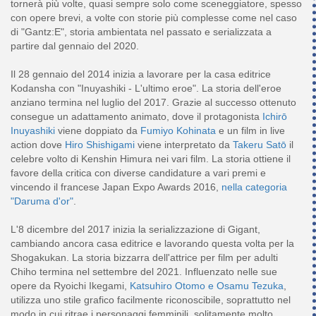
tornerà più volte, quasi sempre solo come sceneggiatore, spesso
con opere brevi, a volte con storie più complesse come nel caso
di "Gantz:E", storia ambientata nel passato e serializzata a
partire dal gennaio del 2020.
Il 28 gennaio del 2014 inizia a lavorare per la casa editrice
Kodansha con "Inuyashiki - L'ultimo eroe". La storia dell'eroe
anziano termina nel luglio del 2017. Grazie al successo ottenuto
consegue un adattamento animato, dove il protagonista
Ichirō
Inuyashiki
viene doppiato da
Fumiyo Kohinata
e un film in live
action dove
Hiro Shishigami
viene interpretato da
Takeru Satō
il
celebre volto di Kenshin Himura nei vari film. La storia ottiene il
favore della critica con diverse candidature a vari premi e
vincendo il francese Japan Expo Awards 2016,
nella categoria
"Daruma d'or"
.
L'8 dicembre del 2017 inizia la serializzazione di Gigant,
cambiando ancora casa editrice e lavorando questa volta per la
Shogakukan. La storia bizzarra dell'attrice per film per adulti
Chiho termina nel settembre del 2021. Influenzato nelle sue
opere da Ryoichi Ikegami,
Katsuhiro Otomo e Osamu Tezuka
,
utilizza uno stile grafico facilmente riconoscibile, soprattutto nel
modo in cui ritrae i personaggi femminili, solitamente molto