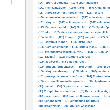
(177) Sport-di-squadra
(177) sport-maschile
(171) Reincarnazione
(169) Alieni
(157) Amici-di-in
(157) Apocalisse-Post-Apocalittico
(157) Spazio
(156) anime-nei-cinema-italiani
(153) animali-antropo
(151) viaggio
(148) animali-parlanti
(147) animazion
(145) Fantasmi-spiriti
(140) Nudità
(139) Spade-Sp
(137) idol
(135) dimensioni-mondi-universi-paralleli
(134) Netflix
(128) Europa
(128) vampiri
(127) Gat
(127) salvare-il-mondo
(126) bishounen
(126) Cast-al-femminile
(125) scuola-media
(116) 
(115) Protagonista-femminile-forte
(113) DC-Comics
(112) Divinità
(112) Triangolo-amoroso
(109) adolescenti-alla-guida-di-robot
(109) Studenti-Studentesse
(108) Draghi
(106) moe
(106) viaggio-nel-tempo
(105) Ninja
(105) vendetta
(101) protagonista-maschile-forte
(101) Trasformazio
(100) corpo-militare-soldati-esercito
(99) Spada-e-ma
(98) animali
(97) Supereroi-supereroine
(96) Complotto-cospirazione
(96) Detective-Investiga
(95) avventurieri
(95) Survival-Sopravvivenza
(94) 
(93) kemonomimi
(91) ambientato-nel-futuro
(91) DreamWorks
(91) Omicidi-Assassinio