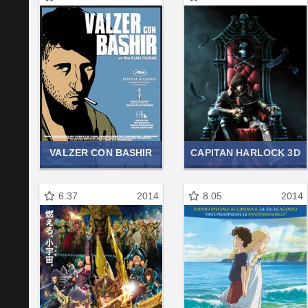
VALZER CON BASHIR
CAPITAN HARLOCK 3D
6.37
2014
8.05
2014