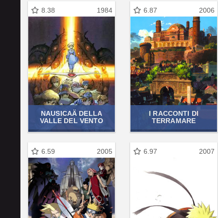
8.38
1984
6.87
2006
NAUSICAÄ DELLA
I RACCONTI DI
VALLE DEL VENTO
TERRAMARE
6.59
2005
6.97
2007