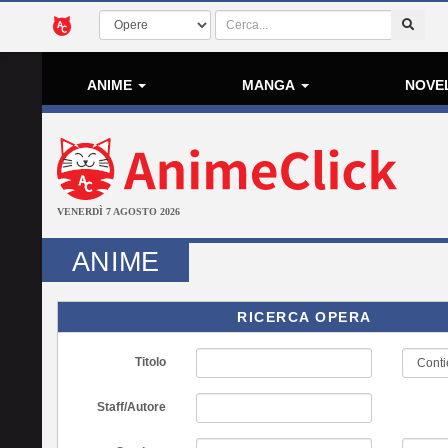
ANIME
MANGA
NOVE
VENERDÌ 7 AGOSTO 2026
ANIME
RICERCA OPERA
Titolo
Staff/Autore