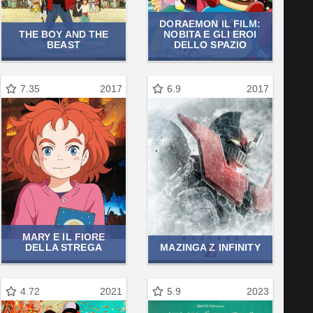
DORAEMON IL FILM:
THE BOY AND THE
NOBITA E GLI EROI
BEAST
DELLO SPAZIO
7.35
2017
6.9
2017
MARY E IL FIORE
DELLA STREGA
MAZINGA Z INFINITY
4.72
2021
5.9
2023