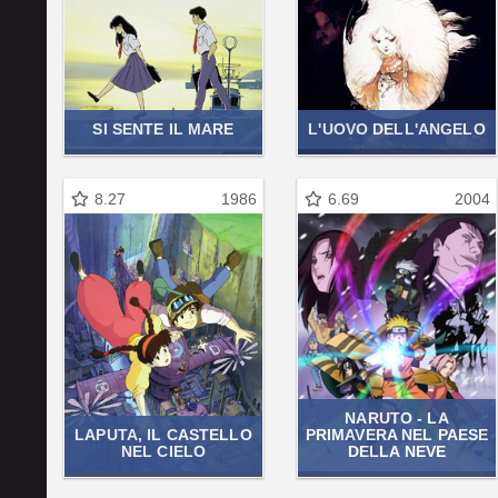
SI SENTE IL MARE
L'UOVO DELL'ANGELO
8.27
1986
6.69
2004
NARUTO - LA
LAPUTA, IL CASTELLO
PRIMAVERA NEL PAESE
NEL CIELO
DELLA NEVE