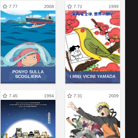
7.77
2008
7.71
1999
PONYO SULLA
SCOGLIERA
I MIEI VICINI YAMADA
7.45
1994
7.31
2009