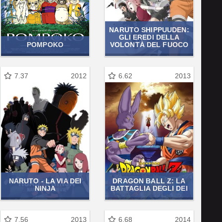
NARUTO SHIPPUUDEN:
GLI EREDI DELLA
POMPOKO
VOLONTÀ DEL FUOCO
7.37
2012
6.62
2013
NARUTO - LA VIA DEI
DRAGON BALL Z: LA
NINJA
BATTAGLIA DEGLI DEI
7.56
2013
6.68
2014