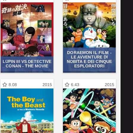
DORAEMON IL FILM -
LE AVVENTURE DI
LUPIN III VS DETECTIVE
NOBITA E DEI CINQUE
CONAN - THE MOVIE
ESPLORATORI
8.08
2015
6.43
2015