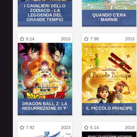
I CAVALIERI DELLO
ZODIACO - LA
LEGGENDA DEL
QUANDO C'ERA
GRANDE TEMPIO
MARNIE
6.14
2015
7.98
2015
DRAGON BALL Z: LA
RESURREZIONE DI 'F'
IL PICCOLO PRINCIPE
7.92
2023
6.14
2016