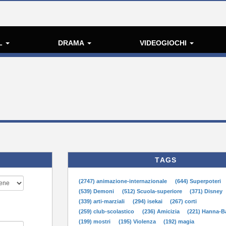
L
DRAMA
VIDEOGIOCHI
TAGS
(2747) animazione-internazionale
(644) Superpoteri
(539) Demoni
(512) Scuola-superiore
(371) Disney
(339) arti-marziali
(294) isekai
(267) corti
(259) club-scolastico
(236) Amicizia
(221) Hanna-B
(199) mostri
(195) Violenza
(192) magia