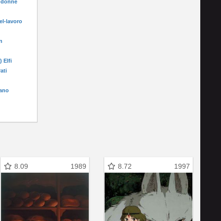
e-donne
el-lavoro
n
) Elfi
rati
fano
8.09
1989
8.72
1997