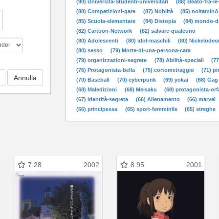
(90) Università-Studenti-universitari
(88) Beato-fra-l
(88) Competizioni-gare
(87) Nobiltà
(85) noitaminA
(85) Scuola-elementare
(84) Distopia
(84) mondo-d
(82) Cartoon-Network
(82) salvare-qualcuno
(80) Adolescenti
(80) idol-maschili
(80) Nickelodeo
(80) sesso
(79) Morte-di-una-persona-cara
(79) organizzazioni-segrete
(78) Abilità-speciali
(77
(76) Protagonista-bella
(75) cortometraggio
(71) pi
(70) Baseball
(70) cyberpunk
(69) yokai
(68) Gag
(68) Maledizioni
(68) Meisaku
(68) protagonista-or
(67) identità-segreta
(66) Allenamento
(66) marvel
(66) principessa
(65) sport-femminile
(65) streghe
7.28
2002
8.95
2001