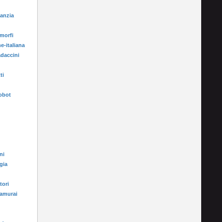
fanzia
morfi
e-italiana
adaccini
ti
Robot
ni
gia
tori
samurai