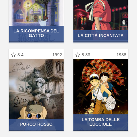
LA RICOMPENSA DEL
GATTO
LA CITTÀ INCANTATA
8.4
1992
8.86
1988
LA TOMBA DELLE
PORCO ROSSO
LUCCIOLE