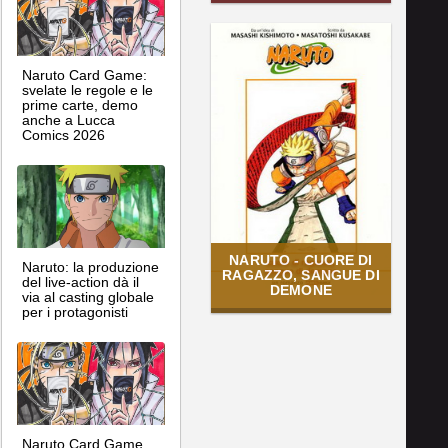
Naruto Card Game:
svelate le regole e le
prime carte, demo
anche a Lucca
Comics 2026
NARUTO - CUORE DI
Naruto: la produzione
RAGAZZO, SANGUE DI
del live-action dà il
DEMONE
via al casting globale
per i protagonisti
Naruto Card Game