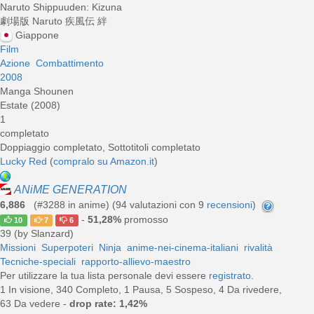
Naruto Shippuuden: Kizuna
劇場版 Naruto 疾風伝 絆
Giappone
Film
Azione
Combattimento
2008
Manga Shounen
Estate (2008)
1
completato
Doppiaggio completato, Sottotitoli completato
Lucky Red
(
compralo su Amazon.it
)
ANiME GENERATION
6,886
(#3288 in anime) (
94
valutazioni con 9
recensioni
)
-
51,28%
promosso
10
7
6
39 (by Slanzard)
Missioni
Superpoteri
Ninja
anime-nei-cinema-italiani
rivalità
Tecniche-speciali
rapporto-allievo-maestro
Per utilizzare la tua lista personale devi essere
registrato
.
1 In visione, 340 Completo, 1 Pausa, 5 Sospeso, 4 Da rivedere,
63 Da vedere -
drop rate: 1,42%