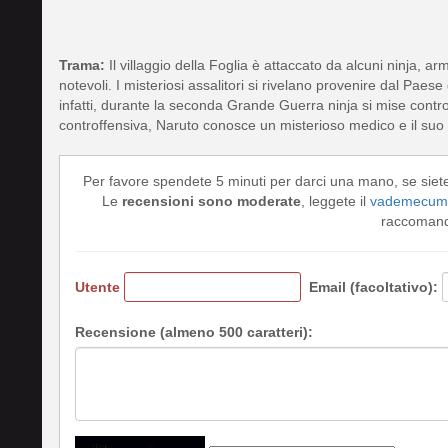
Trama:
Il villaggio della Foglia è attaccato da alcuni ninja, ar
notevoli. I misteriosi assalitori si rivelano provenire dal Paese
infatti, durante la seconda Grande Guerra ninja si mise contro g
controffensiva, Naruto conosce un misterioso medico e il suo 
Per favore spendete 5 minuti per darci una mano, se siet
Le
recensioni sono moderate
, leggete il
vademecum 
raccomando
Utente
Email (facoltativo):
Recensione (almeno 500 caratteri):