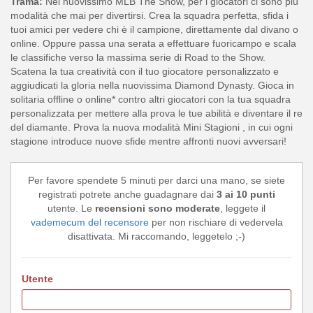
Trama:
Nel nuovissimo MLB The Show, per i giocatori ci sono più
modalità che mai per divertirsi. Crea la squadra perfetta, sfida i
tuoi amici per vedere chi è il campione, direttamente dal divano o
online. Oppure passa una serata a effettuare fuoricampo e scala
le classifiche verso la massima serie di Road to the Show.
Scatena la tua creatività con il tuo giocatore personalizzato e
aggiudicati la gloria nella nuovissima Diamond Dynasty. Gioca in
solitaria offline o online* contro altri giocatori con la tua squadra
personalizzata per mettere alla prova le tue abilità e diventare il re
del diamante. Prova la nuova modalità Mini Stagioni , in cui ogni
stagione introduce nuove sfide mentre affronti nuovi avversari!
Per favore spendete 5 minuti per darci una mano, se siete
registrati potrete anche guadagnare dai
3 ai 10 punti
utente. Le
recensioni sono moderate
, leggete il
vademecum del recensore
per non rischiare di vedervela
disattivata. Mi raccomando, leggetelo ;-)
Utente