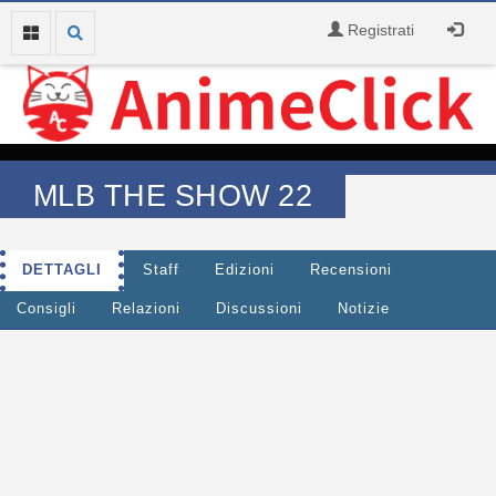
Registrati
MLB THE SHOW 22
DETTAGLI
Staff
Edizioni
Recensioni
Consigli
Relazioni
Discussioni
Notizie