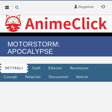
Registrati
MOTORSTORM:
APOCALYPSE
DETTAGLI
Staff
Edizioni
Recensioni
Consigli
Relazioni
Discussioni
Notizie