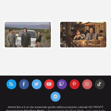
AnimeClick.it è un sito amatoriale gestito dall'associazione culturale NO PROFIT
Associazione NewType Media
. L'Associazione NewType Media, così come il sito