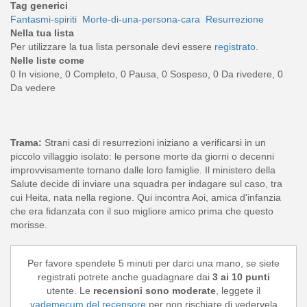
Tag generici
Fantasmi-spiriti
Morte-di-una-persona-cara
Resurrezione
Nella tua lista
Per utilizzare la tua lista personale devi essere
registrato
.
Nelle liste come
0 In visione, 0 Completo, 0 Pausa, 0 Sospeso, 0 Da rivedere, 0
Da vedere
Trama:
Strani casi di resurrezioni iniziano a verificarsi in un
piccolo villaggio isolato: le persone morte da giorni o decenni
improvvisamente tornano dalle loro famiglie. Il ministero della
Salute decide di inviare una squadra per indagare sul caso, tra
cui Heita, nata nella regione. Qui incontra Aoi, amica d'infanzia
che era fidanzata con il suo migliore amico prima che questo
morisse.
Per favore spendete 5 minuti per darci una mano, se siete
registrati potrete anche guadagnare dai
3 ai 10 punti
utente. Le
recensioni sono moderate
, leggete il
vademecum del recensore
per non rischiare di vedervela