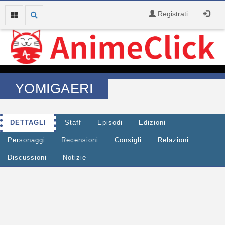
Registrati
YOMIGAERI
DETTAGLI
Staff
Episodi
Edizioni
Personaggi
Recensioni
Consigli
Relazioni
Discussioni
Notizie