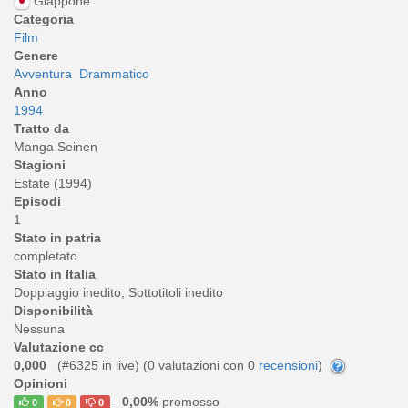
Giappone
Categoria
Film
Genere
Avventura
Drammatico
Anno
1994
Tratto da
Manga Seinen
Stagioni
Estate (1994)
Episodi
1
Stato in patria
completato
Stato in Italia
Doppiaggio inedito, Sottotitoli inedito
Disponibilità
Nessuna
Valutazione cc
0,000
(#6325 in live) (
0
valutazioni con 0
recensioni
)
Opinioni
-
0,00%
promosso
0
0
0