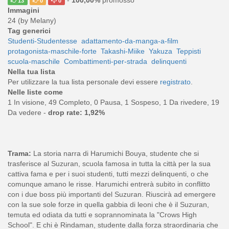
-
100,00%
promosso
13
0
0
Immagini
24 (by Melany)
Tag generici
Studenti-Studentesse
adattamento-da-manga-a-film
protagonista-maschile-forte
Takashi-Miike
Yakuza
Teppisti
scuola-maschile
Combattimenti-per-strada
delinquenti
Nella tua lista
Per utilizzare la tua lista personale devi essere
registrato
.
Nelle liste come
1 In visione, 49 Completo, 0 Pausa, 1 Sospeso, 1 Da rivedere, 19
Da vedere -
drop rate: 1,92%
Trama:
La storia narra di Harumichi Bouya, studente che si
trasferisce al Suzuran, scuola famosa in tutta la città per la sua
cattiva fama e per i suoi studenti, tutti mezzi delinquenti, o che
comunque amano le risse. Harumichi entrerà subito in conflitto
con i due boss più importanti del Suzuran. Riuscirà ad emergere
con la sue sole forze in quella gabbia di leoni che è il Suzuran,
temuta ed odiata da tutti e soprannominata la "Crows High
School". E chi è Rindaman, studente dalla forza straordinaria che