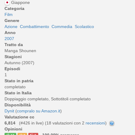
Giappone
Categoria
Film
Genere
Azione
Combattimento
Commedia
Scolastico
Anno
2007
Tratto da
Manga Shounen
Stagioni
Autunno (2007)
Episodi
1
Stato in patria
completato
Stato in Italia
Doppiaggio completato, Sottotitoli completato
Disponibilità
Dynit
(
compralo su Amazon.it
)
Valutazione cc
6,814
(#426 in live) (
18
valutazioni con 2
recensioni
)
Opinioni