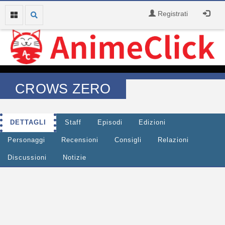
Registrati
CROWS ZERO
DETTAGLI
Staff
Episodi
Edizioni
Personaggi
Recensioni
Consigli
Relazioni
Discussioni
Notizie