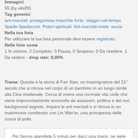
Immagini
55 (by alis89)
Tag generici
arti-marziali
protagonista-maschile-forte
viaggio-nel-tempo
Spade-Spadaccini
Poteri-spirituali
Arti-marziali-miste
wuxia
Nella tua lista
Per utilizzare la tua lista personale devi essere
registrato
.
Nelle liste come
1 In visione, 2 Completo, 0 Pausa, 0 Sospeso, 0 Da rivedere, 1
Da vedere -
drop rate: 0,00%
Trama:
Questa è la storia di Fan Xian, un trasmigratore del 21°
secolo che si ritrova nel corpo di un bambino in un luogo simile
alla Cina medievale. Cerca di vivere una normale vita civile che
viene improvvisamente sconvolta da assassini, politica e dal suo
background segreto. Impara le arti marziali e si ritrova in un
matrimonio combinato con Lin Wan'er, una principessa delle
cosce di pollo.
Per favore spendete 5 minuti per darci una mano, se siete