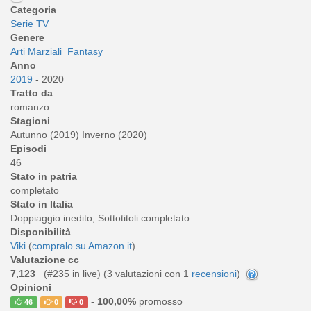
Categoria
Serie TV
Genere
Arti Marziali
Fantasy
Anno
2019
- 2020
Tratto da
romanzo
Stagioni
Autunno (2019) Inverno (2020)
Episodi
46
Stato in patria
completato
Stato in Italia
Doppiaggio inedito, Sottotitoli completato
Disponibilità
Viki
(
compralo su Amazon.it
)
Valutazione cc
7,123
(#235 in live) (
3
valutazioni con 1
recensioni
)
Opinioni
-
100,00%
promosso
46
0
0