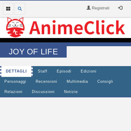
Registrati
JOY OF LIFE
DETTAGLI
Staff
Episodi
Edizioni
Personaggi
Recensioni
Multimedia
Consigli
Relazioni
Discussioni
Notizie