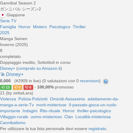
Gannibal Season 2
ガンニバル シーズン2
Giappone
Serie TV
Famiglia
Horror
Mistero
Psicologico
Thriller
2025
Manga Seinen
Inverno (2025)
8
completato
Doppiaggio inedito, Sottotitoli in corso
Disney+
(
compralo su Amazon.it
)
Disney+
0,000
(#2909 in live) (
0
valutazioni con 0
recensioni
)
-
100,00%
promosso
13
0
0
21 (by zettaiLara)
Violenza
Polizia-Poliziotti
Omicidi-Assassinio
adattamento-da-
manga-a-serie-Tv
morti-misteriose
Il-passato-gioca-un-ruolo-
importante
Indagini
Rito-rituale
Horror
thriller-psicologico
Villaggio-rurale
uomo-misterioso
Clan
Località-misteriosa
Cannibalismo
Per utilizzare la tua lista personale devi essere
registrato
.