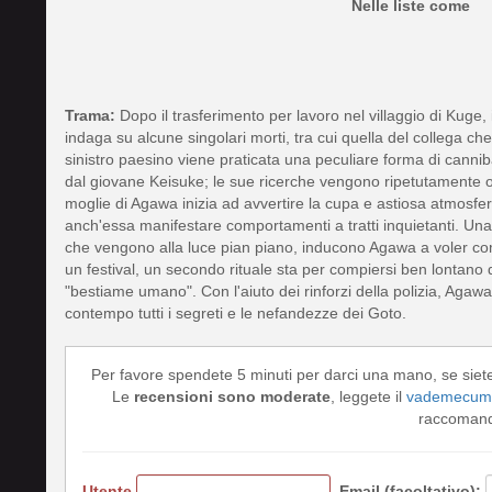
Nelle liste come
Trama:
Dopo il trasferimento per lavoro nel villaggio di Kuge, 
indaga su alcune singolari morti, tra cui quella del collega 
sinistro paesino viene praticata una peculiare forma di cannib
dal giovane Keisuke; le sue ricerche vengono ripetutamente osta
moglie di Agawa inizia ad avvertire la cupa e astiosa atmosfera
anch'essa manifestare comportamenti a tratti inquietanti. Una s
che vengono alla luce pian piano, inducono Agawa a voler com
un festival, un secondo rituale sta per compiersi ben lontano d
"bestiame umano". Con l'aiuto dei rinforzi della polizia, Agaw
contempo tutti i segreti e le nefandezze dei Goto.
Per favore spendete 5 minuti per darci una mano, se siet
Le
recensioni sono moderate
, leggete il
vademecum 
raccomando
Utente
Email (facoltativo):