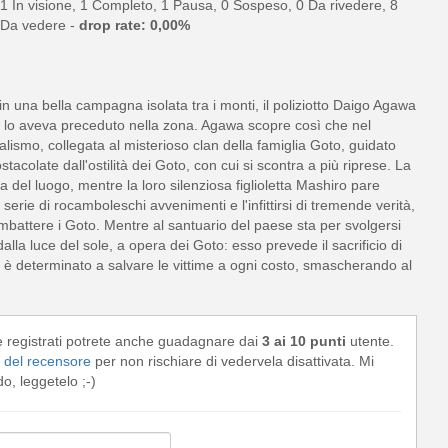
1 In visione, 1 Completo, 1 Pausa, 0 Sospeso, 0 Da rivedere, 8
Da vedere -
drop rate: 0,00%
in una bella campagna isolata tra i monti, il poliziotto Daigo Agawa
che lo aveva preceduto nella zona. Agawa scopre così che nel
alismo, collegata al misterioso clan della famiglia Goto, guidato
colate dall'ostilità dei Goto, con cui si scontra a più riprese. La
 del luogo, mentre la loro silenziosa figlioletta Mashiro pare
erie di rocamboleschi avvenimenti e l'infittirsi di tremende verità,
battere i Goto. Mentre al santuario del paese sta per svolgersi
alla luce del sole, a opera dei Goto: esso prevede il sacrificio di
a è determinato a salvare le vittime a ogni costo, smascherando al
e registrati potrete anche guadagnare dai
3 ai 10 punti
utente.
del recensore
per non rischiare di vedervela disattivata. Mi
, leggetelo ;-)