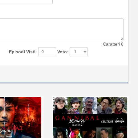
Caratteri
0
Episodi Visti:
Voto: