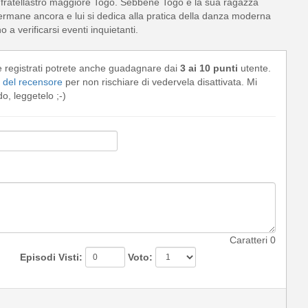
l fratellastro maggiore Togo. Sebbene Togo e la sua ragazza
ermane ancora e lui si dedica alla pratica della danza moderna
a verificarsi eventi inquietanti.
e registrati potrete anche guadagnare dai
3 ai 10 punti
utente.
del recensore
per non rischiare di vedervela disattivata. Mi
, leggetelo ;-)
Caratteri
0
Episodi Visti:
Voto: