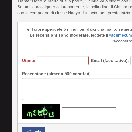
Trama:
Dopo la morte di suo padre, Chihiro va a vivere con i
Satomi lo accolgano calorosamente, la solitudine di Chihiro p
con la compagna di classe Naoya. Tuttavia, ben presto iniziano 
Per favore spendete 5 minuti per darci una mano, se siet
Le
recensioni sono moderate
, leggete il
vademecum 
raccomando
Utente
Email (facoltativo):
Recensione (almeno 500 caratteri):
Invia