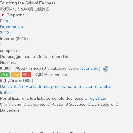
Touching the Skin of Eeriness
不気味なものの肌に触れる
Giappone
Film
Drammatico
2013
Inverno (2013)
1
completato
Doppiaggio inedito, Sottotitoli inedito
Nessuna
0,000
(#5627 in live) (
0
valutazioni con 0
recensioni
)
-
0,00%
promosso
0
0
0
6 (by Arwen1990)
Danza-Ballo
Morte-di-una-persona-cara
relazione-fratello-
fratello
Per utilizzare la tua lista personale devi essere
registrato
.
0 In visione, 0 Completo, 0 Pausa, 0 Sospeso, 0 Da rivedere, 0
Da vedere