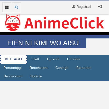
Registrati
EIEN NI KIMI WO AISU
DETTAGLI
Staff
Episodi
Edizioni
Personaggi
Recensioni
Consigli
Relazioni
Discussioni
Notizie