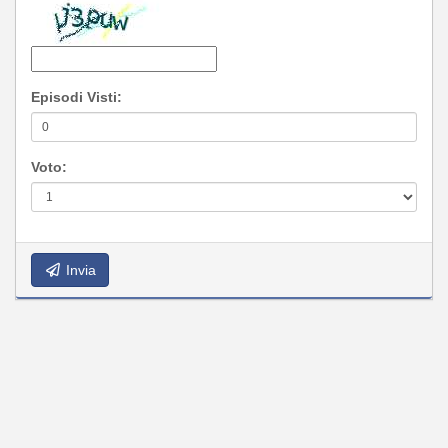
Episodi Visti:
Voto:
Invia