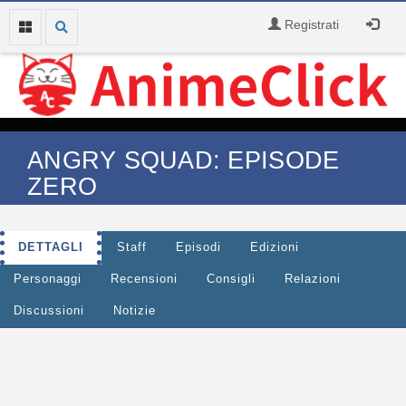
Registrati
ANGRY SQUAD: EPISODE
ZERO
DETTAGLI
Staff
Episodi
Edizioni
Personaggi
Recensioni
Consigli
Relazioni
Discussioni
Notizie