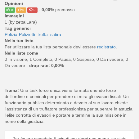
Opinioni
-
0,00%
promosso
0
0
0
Immagini
1 (by zettaiLara)
Tag generici
Polizia-Poliziotti
truffa
satira
Nella tua lista
Per utilizzare la tua lista personale devi essere
registrato
.
Nelle liste come
0 In visione, 1 Completo, 0 Pausa, 0 Sospeso, 0 Da rivedere, 0
Da vedere -
drop rate: 0,00%
Trama:
Una task force unica viene formata unendo forze
dell’ordine e criminali per prendere di mira gli evasori fiscali. Un
funzionario pubblico determinato e devoto al suo lavoro chiede
l'assistenza di un truffatore professionista per superare in astuzia
l'élite corrotta di evasori e portare a termine la sua missione in
nome della giustizia.
Per favore spendete 5 minuti per darci una mano, se siete