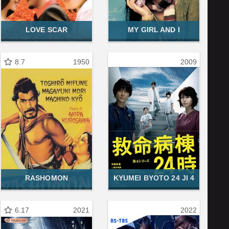
LOVE SCAR
MY GIRL AND I
8.7
1950
2009
RASHOMON
KYUMEI BYOTO 24 JI 4
6.17
2021
2022