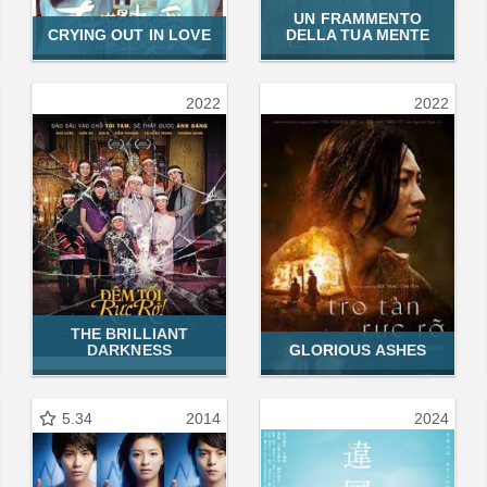
UN FRAMMENTO
CRYING OUT IN LOVE
DELLA TUA MENTE
2022
2022
THE BRILLIANT
DARKNESS
GLORIOUS ASHES
5.34
2014
2024