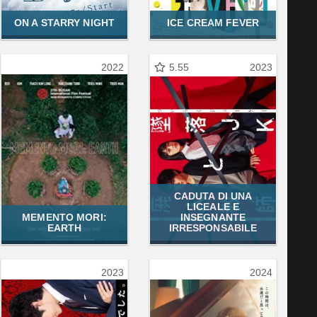
ON A STARRY NIGHT
ICE CREAM FEVER
2022
5.55
2023
CADUTA DI UNA
LICEALE E
MEMENTO MORI:
INSEGNANTE
EARTH
IRRESPONSABILE
2023
2024