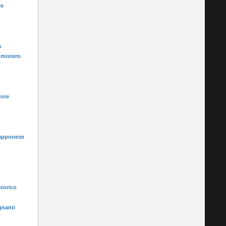
re
a
 mistero
iore
iapponese
i
storico
gnanti