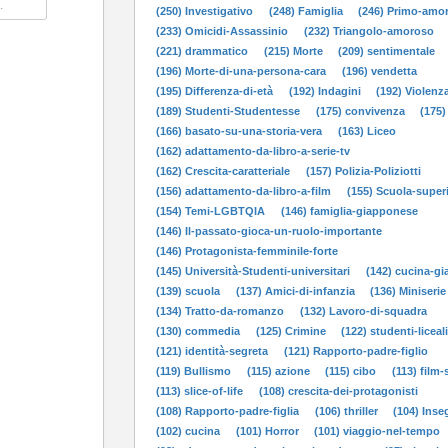
(250) Investigativo
(248) Famiglia
(246) Primo-amo
(233) Omicidi-Assassinio
(232) Triangolo-amoroso
(221) drammatico
(215) Morte
(209) sentimentale
(196) Morte-di-una-persona-cara
(196) vendetta
(195) Differenza-di-età
(192) Indagini
(192) Violenz
(189) Studenti-Studentesse
(175) convivenza
(175)
(166) basato-su-una-storia-vera
(163) Liceo
(162) adattamento-da-libro-a-serie-tv
(162) Crescita-caratteriale
(157) Polizia-Poliziotti
(156) adattamento-da-libro-a-film
(155) Scuola-super
(154) Temi-LGBTQIA
(146) famiglia-giapponese
(146) Il-passato-gioca-un-ruolo-importante
(146) Protagonista-femminile-forte
(145) Università-Studenti-universitari
(142) cucina-g
(139) scuola
(137) Amici-di-infanzia
(136) Miniserie
(134) Tratto-da-romanzo
(132) Lavoro-di-squadra
(130) commedia
(125) Crimine
(122) studenti-liceal
(121) identità-segreta
(121) Rapporto-padre-figlio
(119) Bullismo
(115) azione
(115) cibo
(113) film-
(113) slice-of-life
(108) crescita-dei-protagonisti
(108) Rapporto-padre-figlia
(106) thriller
(104) Inse
(102) cucina
(101) Horror
(101) viaggio-nel-tempo