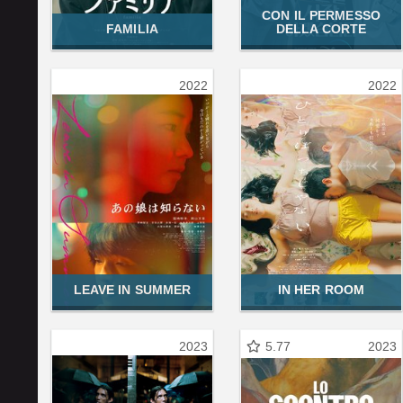
CON IL PERMESSO
FAMILIA
DELLA CORTE
2022
2022
LEAVE IN SUMMER
IN HER ROOM
2023
5.77
2023