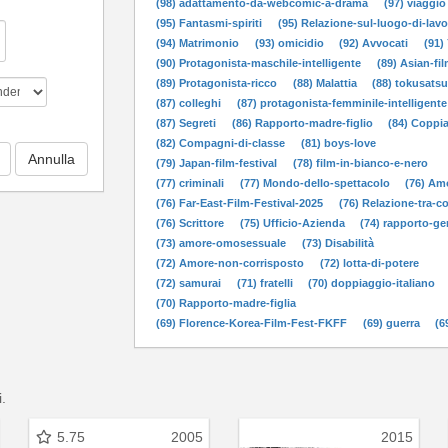
(98) adattamento-da-webcomic-a-drama
(97) viaggio
(95) Fantasmi-spiriti
(95) Relazione-sul-luogo-di-lav
(94) Matrimonio
(93) omicidio
(92) Avvocati
(91)
(90) Protagonista-maschile-intelligente
(89) Asian-fil
(89) Protagonista-ricco
(88) Malattia
(88) tokusats
(87) colleghi
(87) protagonista-femminile-intelligente
(87) Segreti
(86) Rapporto-madre-figlio
(84) Coppi
(82) Compagni-di-classe
(81) boys-love
(79) Japan-film-festival
(78) film-in-bianco-e-nero
(77) criminali
(77) Mondo-dello-spettacolo
(76) Am
(76) Far-East-Film-Festival-2025
(76) Relazione-tra-co
(76) Scrittore
(75) Ufficio-Azienda
(74) rapporto-gen
(73) amore-omosessuale
(73) Disabilità
(72) Amore-non-corrisposto
(72) lotta-di-potere
(72) samurai
(71) fratelli
(70) doppiaggio-italiano
(70) Rapporto-madre-figlia
(69) Florence-Korea-Film-Fest-FKFF
(69) guerra
(6
i.
5.75
2005
2015