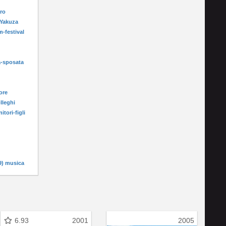
oro
 Yakuza
m-festival
u
a-sposata
ore
lleghi
itori-figli
9) musica
6.93
2001
2005