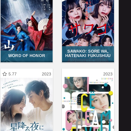
SAWAKO: SORE WA,
WORD OF HONOR
HATENAKI FUKUSHUU
5.77
2023
2023