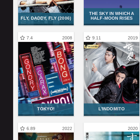
THE SKY IN WHICH A
FLY, DADDY, FLY (2006)
HALF-MOON RISES
7.4
2008
9.11
2019
TOKYO!
L'INDOMITO
6.89
2022
2020