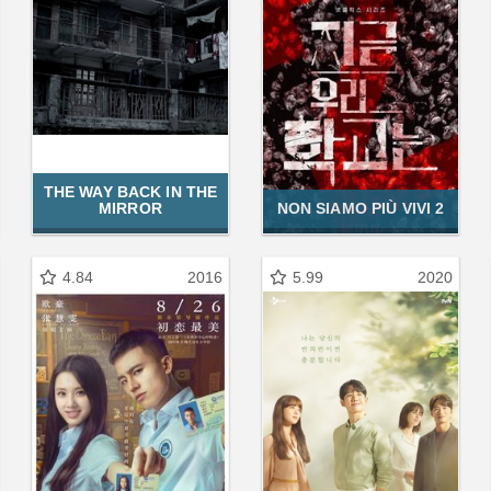
THE WAY BACK IN THE
MIRROR
NON SIAMO PIÙ VIVI 2
4.84
2016
5.99
2020