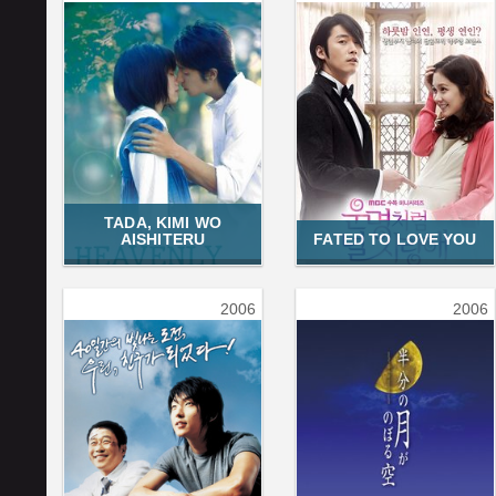
TADA, KIMI WO
AISHITERU
FATED TO LOVE YOU
2006
2006