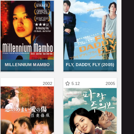
MILLENNIUM MAMBO
FLY, DADDY, FLY (2005)
2002
5.12
2005