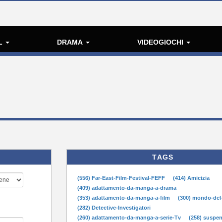
L
DRAMA
VIDEOGIOCHI
TAGS
(556) Far-East-Film-Festival-FEFF
(414) Amicizia
(409) adattamento-da-manga-a-drama
(353) adattamento-da-manga-a-film
(300) mondo-del
(282) Detective-Investigatori
(260) adattamento-da-manga-a-serie-Tv
(258) suspe