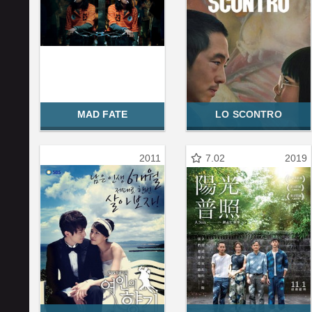
MAD FATE
LO SCONTRO
2011
7.02
2019