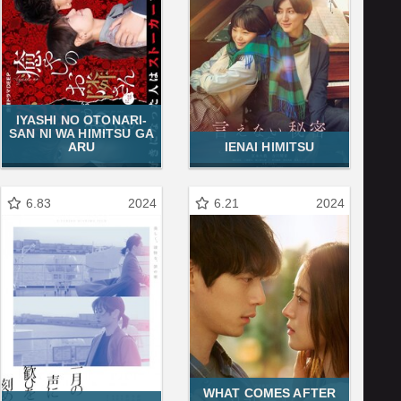
IYASHI NO OTONARI-
SAN NI WA HIMITSU GA
ARU
IENAI HIMITSU
6.83
2024
6.21
2024
WHAT COMES AFTER