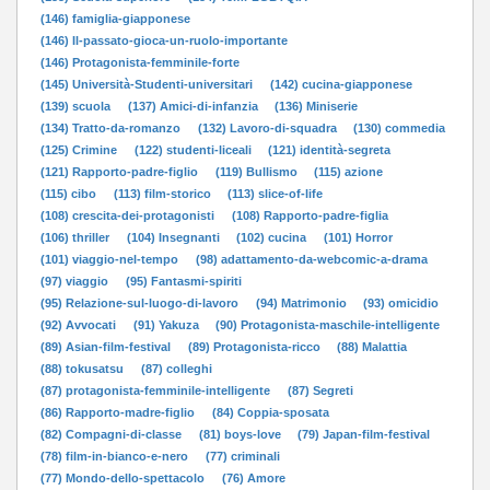
(146) famiglia-giapponese
(146) Il-passato-gioca-un-ruolo-importante
(146) Protagonista-femminile-forte
(145) Università-Studenti-universitari
(142) cucina-giapponese
(139) scuola
(137) Amici-di-infanzia
(136) Miniserie
(134) Tratto-da-romanzo
(132) Lavoro-di-squadra
(130) commedia
(125) Crimine
(122) studenti-liceali
(121) identità-segreta
(121) Rapporto-padre-figlio
(119) Bullismo
(115) azione
(115) cibo
(113) film-storico
(113) slice-of-life
(108) crescita-dei-protagonisti
(108) Rapporto-padre-figlia
(106) thriller
(104) Insegnanti
(102) cucina
(101) Horror
(101) viaggio-nel-tempo
(98) adattamento-da-webcomic-a-drama
(97) viaggio
(95) Fantasmi-spiriti
(95) Relazione-sul-luogo-di-lavoro
(94) Matrimonio
(93) omicidio
(92) Avvocati
(91) Yakuza
(90) Protagonista-maschile-intelligente
(89) Asian-film-festival
(89) Protagonista-ricco
(88) Malattia
(88) tokusatsu
(87) colleghi
(87) protagonista-femminile-intelligente
(87) Segreti
(86) Rapporto-madre-figlio
(84) Coppia-sposata
(82) Compagni-di-classe
(81) boys-love
(79) Japan-film-festival
(78) film-in-bianco-e-nero
(77) criminali
(77) Mondo-dello-spettacolo
(76) Amore