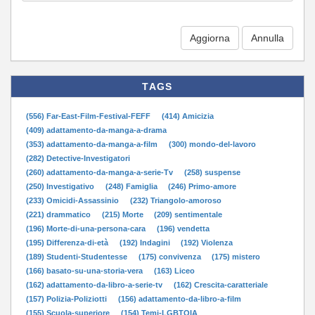
Aggiorna
TAGS
(556) Far-East-Film-Festival-FEFF
(414) Amicizia
(409) adattamento-da-manga-a-drama
(353) adattamento-da-manga-a-film
(300) mondo-del-lavoro
(282) Detective-Investigatori
(260) adattamento-da-manga-a-serie-Tv
(258) suspense
(250) Investigativo
(248) Famiglia
(246) Primo-amore
(233) Omicidi-Assassinio
(232) Triangolo-amoroso
(221) drammatico
(215) Morte
(209) sentimentale
(196) Morte-di-una-persona-cara
(196) vendetta
(195) Differenza-di-età
(192) Indagini
(192) Violenza
(189) Studenti-Studentesse
(175) convivenza
(175) mistero
(166) basato-su-una-storia-vera
(163) Liceo
(162) adattamento-da-libro-a-serie-tv
(162) Crescita-caratteriale
(157) Polizia-Poliziotti
(156) adattamento-da-libro-a-film
(155) Scuola-superiore
(154) Temi-LGBTQIA