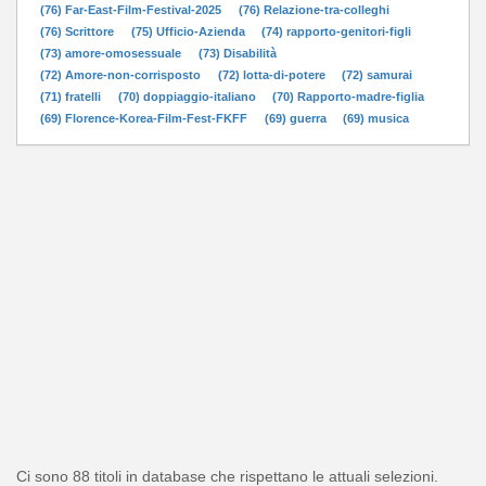
(76) Far-East-Film-Festival-2025
(76) Relazione-tra-colleghi
(76) Scrittore
(75) Ufficio-Azienda
(74) rapporto-genitori-figli
(73) amore-omosessuale
(73) Disabilità
(72) Amore-non-corrisposto
(72) lotta-di-potere
(72) samurai
(71) fratelli
(70) doppiaggio-italiano
(70) Rapporto-madre-figlia
(69) Florence-Korea-Film-Fest-FKFF
(69) guerra
(69) musica
Ci sono 88 titoli in database che rispettano le attuali selezioni.