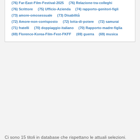
(76) Far-East-Film-Festival-2025
(76) Relazione-tra-colleghi
(76) Scrittore
(75) Ufficio-Azienda
(74) rapporto-genitori-figli
(73) amore-omosessuale
(73) Disabilità
(72) Amore-non-corrisposto
(72) lotta-di-potere
(72) samurai
(71) fratelli
(70) doppiaggio-italiano
(70) Rapporto-madre-figlia
(69) Florence-Korea-Film-Fest-FKFF
(69) guerra
(69) musica
Ci sono 15 titoli in database che rispettano le attuali selezioni.