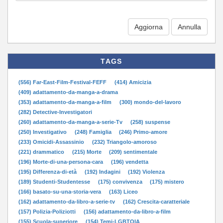
Aggiorna
TAGS
(556) Far-East-Film-Festival-FEFF
(414) Amicizia
(409) adattamento-da-manga-a-drama
(353) adattamento-da-manga-a-film
(300) mondo-del-lavoro
(282) Detective-Investigatori
(260) adattamento-da-manga-a-serie-Tv
(258) suspense
(250) Investigativo
(248) Famiglia
(246) Primo-amore
(233) Omicidi-Assassinio
(232) Triangolo-amoroso
(221) drammatico
(215) Morte
(209) sentimentale
(196) Morte-di-una-persona-cara
(196) vendetta
(195) Differenza-di-età
(192) Indagini
(192) Violenza
(189) Studenti-Studentesse
(175) convivenza
(175) mistero
(166) basato-su-una-storia-vera
(163) Liceo
(162) adattamento-da-libro-a-serie-tv
(162) Crescita-caratteriale
(157) Polizia-Poliziotti
(156) adattamento-da-libro-a-film
(155) Scuola-superiore
(154) Temi-LGBTQIA