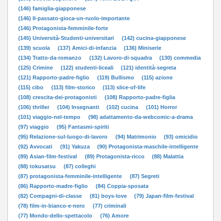
(146) famiglia-giapponese
(146) Il-passato-gioca-un-ruolo-importante
(146) Protagonista-femminile-forte
(145) Università-Studenti-universitari
(142) cucina-giapponese
(139) scuola
(137) Amici-di-infanzia
(136) Miniserie
(134) Tratto-da-romanzo
(132) Lavoro-di-squadra
(130) commedia
(125) Crimine
(122) studenti-liceali
(121) identità-segreta
(121) Rapporto-padre-figlio
(119) Bullismo
(115) azione
(115) cibo
(113) film-storico
(113) slice-of-life
(108) crescita-dei-protagonisti
(108) Rapporto-padre-figlia
(106) thriller
(104) Insegnanti
(102) cucina
(101) Horror
(101) viaggio-nel-tempo
(98) adattamento-da-webcomic-a-drama
(97) viaggio
(95) Fantasmi-spiriti
(95) Relazione-sul-luogo-di-lavoro
(94) Matrimonio
(93) omicidio
(92) Avvocati
(91) Yakuza
(90) Protagonista-maschile-intelligente
(89) Asian-film-festival
(89) Protagonista-ricco
(88) Malattia
(88) tokusatsu
(87) colleghi
(87) protagonista-femminile-intelligente
(87) Segreti
(86) Rapporto-madre-figlio
(84) Coppia-sposata
(82) Compagni-di-classe
(81) boys-love
(79) Japan-film-festival
(78) film-in-bianco-e-nero
(77) criminali
(77) Mondo-dello-spettacolo
(76) Amore