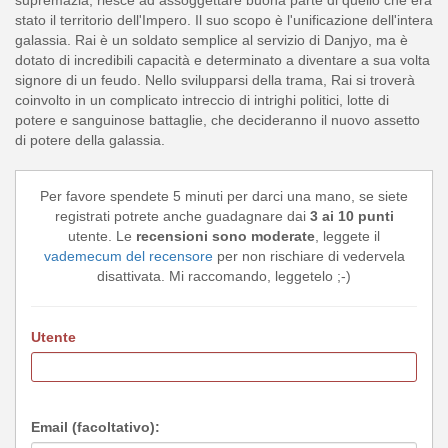
supremazia, riesce ad assoggettare buona parte di quello che era
stato il territorio dell'Impero. Il suo scopo è l'unificazione dell'intera
galassia. Rai è un soldato semplice al servizio di Danjyo, ma è
dotato di incredibili capacità e determinato a diventare a sua volta
signore di un feudo. Nello svilupparsi della trama, Rai si troverà
coinvolto in un complicato intreccio di intrighi politici, lotte di
potere e sanguinose battaglie, che decideranno il nuovo assetto
di potere della galassia.
Per favore spendete 5 minuti per darci una mano, se siete
registrati potrete anche guadagnare dai
3 ai 10 punti
utente. Le
recensioni sono moderate
, leggete il
vademecum del recensore
per non rischiare di vedervela
disattivata. Mi raccomando, leggetelo ;-)
Utente
Email (facoltativo):