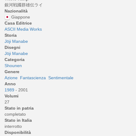
銀河戦國群雄伝ライ
Nazionalità
Giappone
Casa Editrice
ASCII Media Works
Storia
Jōji Manabe
Disegni
Jōji Manabe
Categoria
Shounen
Genere
Azione
Fantascienza
Sentimentale
Anno
1989
- 2001
Volumi
27
Stato in patria
completato
Stato in Italia
interrotto
Disponibilità