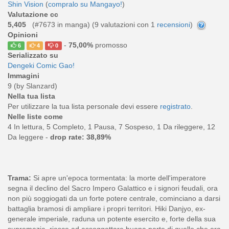
Shin Vision
(
compralo su Mangayo!
)
Valutazione cc
5,405
(#7673 in manga) (
9
valutazioni con 1
recensioni
)
Opinioni
-
75,00%
promosso
6
4
0
Serializzato su
Dengeki Comic Gao!
Immagini
9 (by Slanzard)
Nella tua lista
Per utilizzare la tua lista personale devi essere
registrato
.
Nelle liste come
4 In lettura, 5 Completo, 1 Pausa, 7 Sospeso, 1 Da rileggere, 12
Da leggere -
drop rate: 38,89%
Trama:
Si apre un'epoca tormentata: la morte dell'imperatore
segna il declino del Sacro Impero Galattico e i signori feudali, ora
non più soggiogati da un forte potere centrale, cominciano a darsi
battaglia bramosi di ampliare i propri territori. Hiki Danjyo, ex-
generale imperiale, raduna un potente esercito e, forte della sua