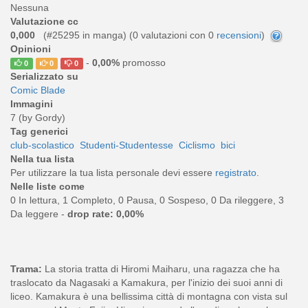
Nessuna
Valutazione cc
0,000
(#25295 in manga) (
0
valutazioni con 0
recensioni
)
Opinioni
-
0,00%
promosso
0
0
0
Serializzato su
Comic Blade
Immagini
7 (by Gordy)
Tag generici
club-scolastico
Studenti-Studentesse
Ciclismo
bici
Nella tua lista
Per utilizzare la tua lista personale devi essere
registrato
.
Nelle liste come
0 In lettura, 1 Completo, 0 Pausa, 0 Sospeso, 0 Da rileggere, 3
Da leggere -
drop rate: 0,00%
Trama:
La storia tratta di Hiromi Maiharu, una ragazza che ha
traslocato da Nagasaki a Kamakura, per l'inizio dei suoi anni di
liceo. Kamakura è una bellissima città di montagna con vista sul