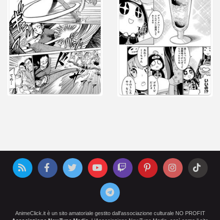
AnimeClick.it è un sito amatoriale gestito dall'associazione culturale NO PROFIT