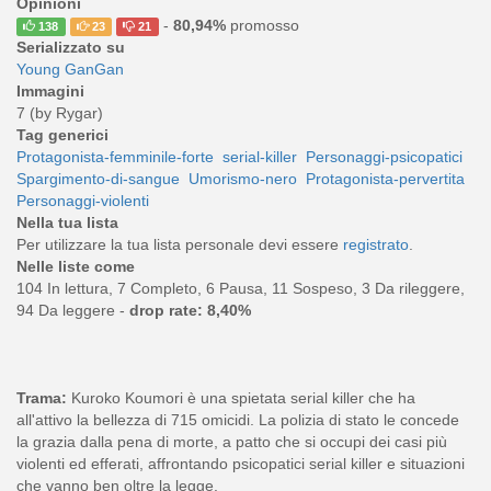
Opinioni
-
80,94%
promosso
138
23
21
Serializzato su
Young GanGan
Immagini
7 (by Rygar)
Tag generici
Protagonista-femminile-forte
serial-killer
Personaggi-psicopatici
Spargimento-di-sangue
Umorismo-nero
Protagonista-pervertita
Personaggi-violenti
Nella tua lista
Per utilizzare la tua lista personale devi essere
registrato
.
Nelle liste come
104 In lettura, 7 Completo, 6 Pausa, 11 Sospeso, 3 Da rileggere,
94 Da leggere -
drop rate: 8,40%
Trama:
Kuroko Koumori è una spietata serial killer che ha
all'attivo la bellezza di 715 omicidi. La polizia di stato le concede
la grazia dalla pena di morte, a patto che si occupi dei casi più
violenti ed efferati, affrontando psicopatici serial killer e situazioni
che vanno ben oltre la legge.