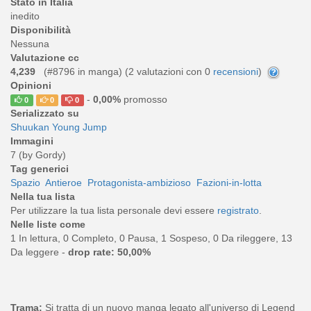
Stato in Italia
inedito
Disponibilità
Nessuna
Valutazione cc
4,239
(#8796 in manga) (
2
valutazioni con 0
recensioni
)
Opinioni
-
0,00%
promosso
0
0
0
Serializzato su
Shuukan Young Jump
Immagini
7 (by Gordy)
Tag generici
Spazio
Antieroe
Protagonista-ambizioso
Fazioni-in-lotta
Nella tua lista
Per utilizzare la tua lista personale devi essere
registrato
.
Nelle liste come
1 In lettura, 0 Completo, 0 Pausa, 1 Sospeso, 0 Da rileggere, 13
Da leggere -
drop rate: 50,00%
Trama:
Si tratta di un nuovo manga legato all'universo di Legend