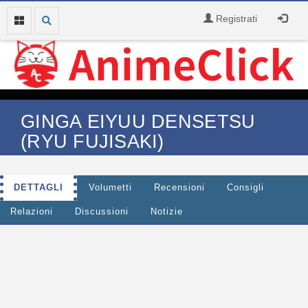
Registrati
GINGA EIYUU DENSETSU
(RYU FUJISAKI)
DETTAGLI
Volumetti
Recensioni
Consigli
Relazioni
Discussioni
Notizie