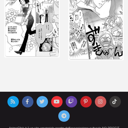
AnimeClick.it è un sito amatoriale gestito dall'associazione culturale NO PROFIT