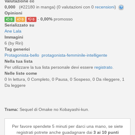
Valutazione cc
0,000
(#22180 in manga) (
0
valutazioni con 0
recensioni
)
Opinioni
-
0,00%
promosso
0
0
0
Serializzato su
Ane Lala
Immagini
6 (by Riri)
Tag generici
Protagonista-bello
protagonista-femminile-intelligente
Nella tua lista
Per utilizzare la tua lista personale devi essere
registrato
.
Nelle liste come
0 In lettura, 0 Completo, 0 Pausa, 0 Sospeso, 0 Da rileggere, 1
Da leggere
Trama:
Sequel di Omake no Kobayashi-kun.
Per favore spendete 5 minuti per darci una mano, se siete
registrati potrete anche guadagnare dai
3 ai 10 punti