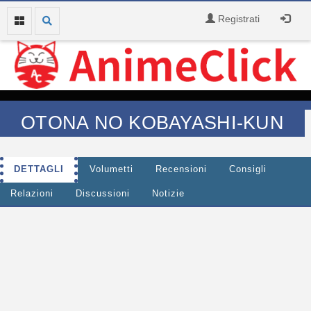
Registrati
OTONA NO KOBAYASHI-KUN
DETTAGLI
Volumetti
Recensioni
Consigli
Relazioni
Discussioni
Notizie