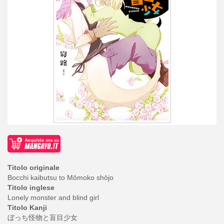
Titolo originale
Bocchi kaibutsu to Mōmoko shōjo
Titolo inglese
Lonely monster and blind girl
Titolo Kanji
ぼっち怪物と盲目少女