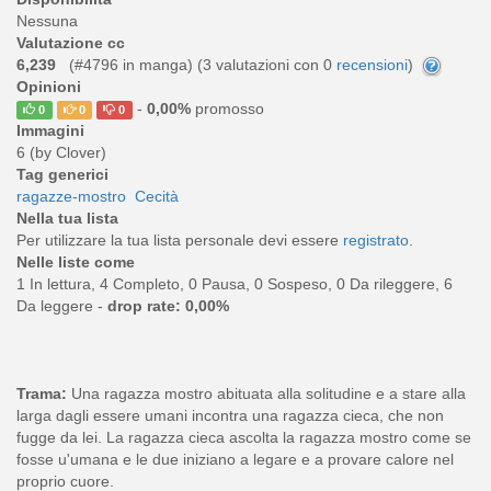
Nessuna
Valutazione cc
6,239
(#4796 in manga) (
3
valutazioni con 0
recensioni
)
Opinioni
-
0,00%
promosso
0
0
0
Immagini
6 (by Clover)
Tag generici
ragazze-mostro
Cecità
Nella tua lista
Per utilizzare la tua lista personale devi essere
registrato
.
Nelle liste come
1 In lettura, 4 Completo, 0 Pausa, 0 Sospeso, 0 Da rileggere, 6
Da leggere -
drop rate: 0,00%
Trama:
Una ragazza mostro abituata alla solitudine e a stare alla
larga dagli essere umani incontra una ragazza cieca, che non
fugge da lei. La ragazza cieca ascolta la ragazza mostro come se
fosse u'umana e le due iniziano a legare e a provare calore nel
proprio cuore.