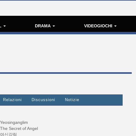
L
DRAMA
VIDEOGIOCHI
Relazioni
Discussioni
Notizie
Yeosinganglim
The Secret of Angel
여신강림