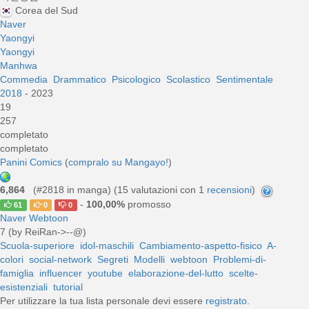
Corea del Sud
Naver
Yaongyi
Yaongyi
Manhwa
Commedia
Drammatico
Psicologico
Scolastico
Sentimentale
2018
- 2023
19
257
completato
completato
Panini Comics
(
compralo su Mangayo!
)
6,864
(#2818 in manga) (
15
valutazioni con 1
recensioni
)
-
100,00%
promosso
61
0
0
Naver Webtoon
7 (by ReiRan->--@)
Scuola-superiore
idol-maschili
Cambiamento-aspetto-fisico
A-
colori
social-network
Segreti
Modelli
webtoon
Problemi-di-
famiglia
influencer
youtube
elaborazione-del-lutto
scelte-
esistenziali
tutorial
Per utilizzare la tua lista personale devi essere
registrato
.