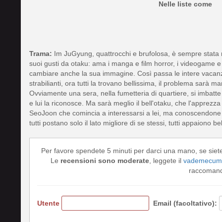
Nelle liste come
Trama:
Im JuGyung, quattrocchi e brufolosa, è sempre stata rit
suoi gusti da otaku: ama i manga e film horror, i videogame 
cambiare anche la sua immagine. Così passa le intere vacanze 
strabilianti, ora tutti la trovano bellissima, il problema sarà 
Ovviamente una sera, nella fumetteria di quartiere, si imbatte 
e lui la riconosce. Ma sarà meglio il bell'otaku, che l'apprezz
SeoJoon che comincia a interessarsi a lei, ma conoscendone s
tutti postano solo il lato migliore di se stessi, tutti appaiono 
Per favore spendete 5 minuti per darci una mano, se siet
Le
recensioni sono moderate
, leggete il
vademecum 
raccomando
Utente
Email (facoltativo):