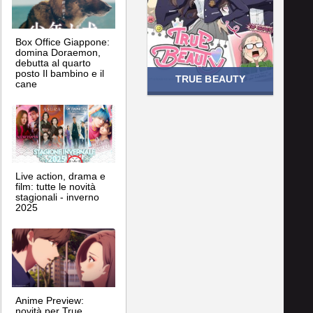
Box Office Giappone:
domina Doraemon,
debutta al quarto
posto Il bambino e il
TRUE BEAUTY
cane
Live action, drama e
film: tutte le novità
stagionali - inverno
2025
Anime Preview:
novità per True