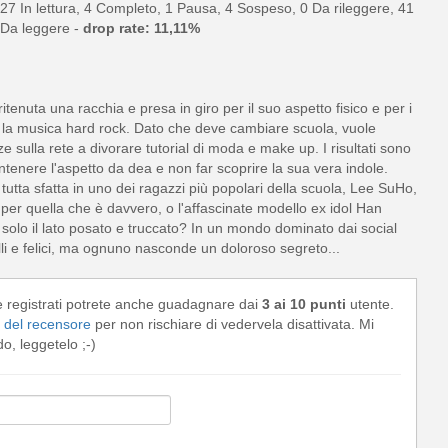
27 In lettura, 4 Completo, 1 Pausa, 4 Sospeso, 0 Da rileggere, 41
Da leggere -
drop rate: 11,11%
enuta una racchia e presa in giro per il suo aspetto fisico e per i
e la musica hard rock. Dato che deve cambiare scuola, vuole
sulla rete a divorare tutorial di moda e make up. I risultati sono
mantenere l'aspetto da dea e non far scoprire la sua vera indole.
tutta sfatta in uno dei ragazzi più popolari della scuola, Lee SuHo,
a per quella che è davvero, o l'affascinate modello ex idol Han
olo il lato posato e truccato? In un mondo dominato dai social
belli e felici, ma ognuno nasconde un doloroso segreto...
e registrati potrete anche guadagnare dai
3 ai 10 punti
utente.
del recensore
per non rischiare di vedervela disattivata. Mi
, leggetelo ;-)