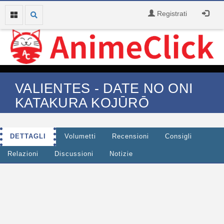
Registrati
VALIENTES - DATE NO ONI
KATAKURA KOJŪRŌ
DETTAGLI
Volumetti
Recensioni
Consigli
Relazioni
Discussioni
Notizie