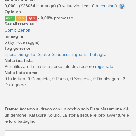
0,000
(#26054 in manga) (
0
valutazioni con 0
recensioni
)
Opinioni
-
0,00%
promosso
0
0
0
Serializzato su
Comic Zenon
Immagini
6 (by Focasaggia)
Tag generici
Epoca-Sengoku
Spade-Spadaccini
guerra
battaglia
Nella tua lista
Per utilizzare la tua lista personale devi essere
registrato
.
Nelle liste come
0 In lettura, 0 Completo, 0 Pausa, 0 Sospeso, 0 Da rileggere, 2
Da leggere
Trama:
Accanto al drago con un occhio solo Date Masamune c'è
un demone, Katakura Kojūrō. La storia segue le loro avventure e
le loro battaglie.