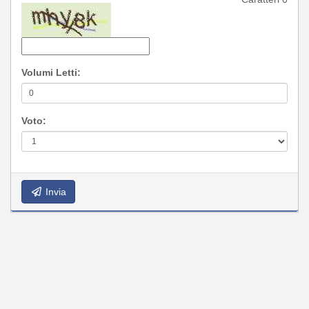
Volumi Letti:
Voto:
Invia