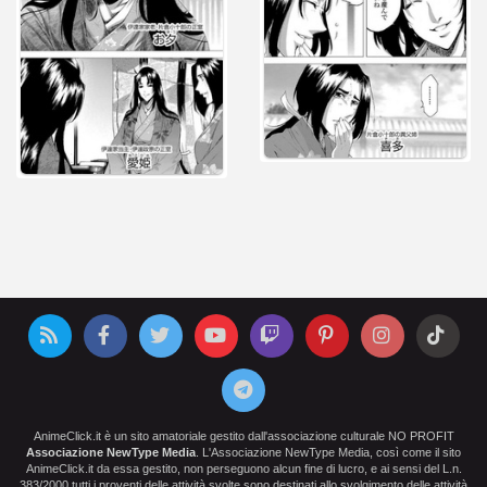
AnimeClick.it è un sito amatoriale gestito dall'associazione culturale NO PROFIT
Associazione NewType Media
. L'Associazione NewType Media, così come il sito
AnimeClick.it da essa gestito, non perseguono alcun fine di lucro, e ai sensi del L.n.
383/2000 tutti i proventi delle attività svolte sono destinati allo svolgimento delle attività