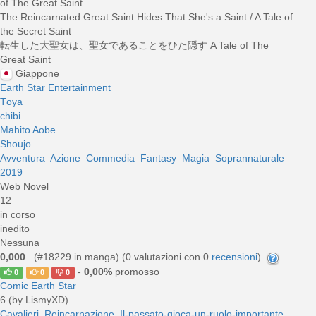
of The Great Saint
The Reincarnated Great Saint Hides That She's a Saint / A Tale of
the Secret Saint
転生した大聖女は、聖女であることをひた隠す A Tale of The
Great Saint
Giappone
Earth Star Entertainment
Tōya
chibi
Mahito Aobe
Shoujo
Avventura
Azione
Commedia
Fantasy
Magia
Soprannaturale
2019
Web Novel
12
in corso
inedito
Nessuna
0,000
(#18229 in manga) (
0
valutazioni con 0
recensioni
)
-
0,00%
promosso
0
0
0
Comic Earth Star
6 (by LismyXD)
Cavalieri
Reincarnazione
Il-passato-gioca-un-ruolo-importante