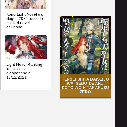
Kono Light Novel ga
Sugoi! 2024: ecco le
migliori novel
dell'anno
Light Novel Ranking:
la classifica
giapponese al
19/12/2021
TENSEI SHITA DAISEIJO
WA, SEIJO DE ARU
KOTO WO HITAKAKUSU
ZERO