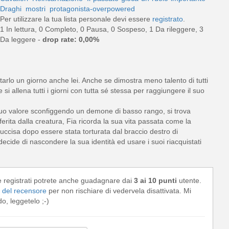
Draghi
mostri
protagonista-overpowered
Per utilizzare la tua lista personale devi essere
registrato
.
1 In lettura, 0 Completo, 0 Pausa, 0 Sospeso, 1 Da rileggere, 3
Da leggere -
drop rate: 0,00%
ntarlo un giorno anche lei. Anche se dimostra meno talento di tutti
si allena tutti i giorni con tutta sé stessa per raggiungere il suo
 suo valore sconfiggendo un demone di basso rango, si trova
rita dalla creatura, Fia ricorda la sua vita passata come la
uccisa dopo essere stata torturata dal braccio destro di
decide di nascondere la sua identità ed usare i suoi riacquistati
e registrati potrete anche guadagnare dai
3 ai 10 punti
utente.
del recensore
per non rischiare di vedervela disattivata. Mi
, leggetelo ;-)