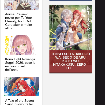
Anime Preview:
novità per To Your
Eternity, Rich Girl
Caretaker e molto
altro
TENSEI SHITA DAISEIJO
WA, SEIJO DE ARU
Kono Light Novel ga
KOTO WO
Sugoi! 2026: ecco le
HITAKAKUSU: ZERO -
migliori novel
THE...
dell'anno
A Tale of the Secret
Saint: nuovo trailer